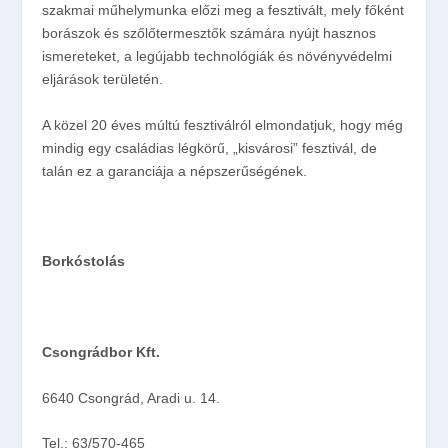
szakmai műhelymunka előzi meg a fesztivált, mely főként
borászok és szőlőtermesztők számára nyújt hasznos
ismereteket, a legújabb technológiák és növényvédelmi
eljárások területén.
A közel 20 éves múltú fesztiválról elmondatjuk, hogy még
mindig egy családias légkörű, „kisvárosi” fesztivál, de
talán ez a garanciája a népszerűségének.
Borkóstolás
Csongrádbor Kft.
6640 Csongrád, Aradi u. 14.
Tel.: 63/570-465