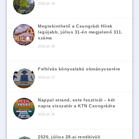
2026 júl. 30
Megtekinthető a Csongrádi Hírek
legújabb, július 31-én megjelenő 311.
száma
2026 júl. 28
Felhívás könyvalakú okmánycserére
2026 júl. 27
Nappal strand, este fesztivál – két
napra visszatér a KTN Csongrádra
2026 júl. 26
2026. július 28-ai rendkívüli