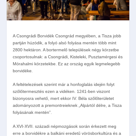
A Csongrádi Borvidék Csongrád megyében, a Tisza jobb
partján húzódik, a folyó alsó folyása mentén több mint
2800 hektáron. A bortermelő települések négy körzetbe
csoportosulnak: a Csongrádi, Kisteleki, Pusztamérgesi és
Mórahalmi körzetekbe. Ez az ország egyik legmelegebb
borvidéke.
A feltételezések szerint már a honfoglalás idején folyt
szőlőtermesztés ezen a vidéken. 1241-ben viszont
bizonyosra vehető, mert ekkor IV. Béla szőlőterületet
adományozott a premontreieknek „Alpártól délre, a Tisza
folyásának mentén”.
A XVI-XVII. századi népmozgások során érkezett meg
erre a borvidékre a balkáni eredetű vörösborkultúra és a