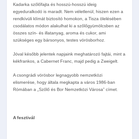
Kadarka szőlőfajta és hosszú-hosszú ideig
egyeduralkodó is maradt. Nem véletlenül, hiszen ezen a
rendkívüli klímát biztosító homokon, a Tisza ölelésében
csodálatos módon alakulhat ki a szőlőgyümölcsben az
összes szín- és illatanyag, aroma és cukor, ami
szükséges egy bársonyos, testes vörösborhoz.
Jóval később jelentek napjaink meghatározó fajtái, mint a
kékfrankos, a Cabernet Franc, majd pedig a Zweigelt.
A csongrádi vörösbor legnagyobb nemzetközi
elismerése, hogy általa megkapta a város 1986-ban
Rómában a „Szőlő és Bor Nemzetközi Városa” címet.
A fesztivál