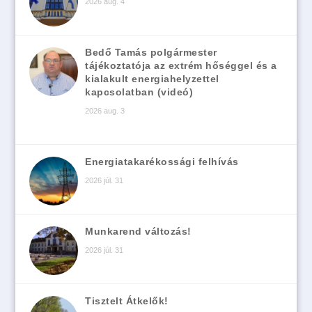
2026 aug. 4
Bedő Tamás polgármester
tájékoztatója az extrém hőséggel és a
kialakult energiahelyzettel
kapcsolatban (videó)
2026 aug. 3
Energiatakarékossági felhívás
2026 júl. 31
Munkarend változás!
2026 júl. 31
Tisztelt Átkelők!