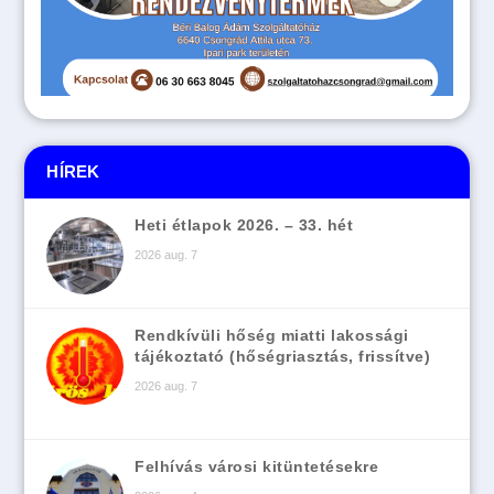
HÍREK
Heti étlapok 2026. – 33. hét
2026 aug. 7
Rendkívüli hőség miatti lakossági
tájékoztató (hőségriasztás, frissítve)
2026 aug. 7
Felhívás városi kitüntetésekre