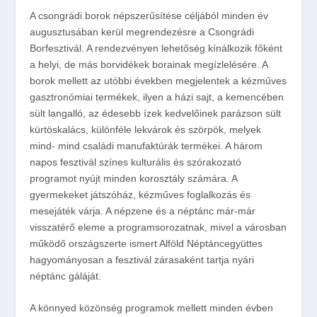
A csongrádi borok népszerűsítése céljából minden év
augusztusában kerül megrendezésre a Csongrádi
Borfesztivál. A rendezvényen lehetőség kínálkozik főként
a helyi, de más borvidékek borainak megízlelésére. A
borok mellett az utóbbi években megjelentek a kézműves
gasztronómiai termékek, ilyen a házi sajt, a kemencében
sült langalló, az édesebb ízek kedvelőinek parázson sült
kürtöskalács, különféle lekvárok és szörpök, melyek
mind- mind családi manufaktúrák termékei. A három
napos fesztivál színes kulturális és szórakozató
programot nyújt minden korosztály számára. A
gyermekeket játszóház, kézműves foglalkozás és
mesejáték várja. A népzene és a néptánc már-már
visszatérő eleme a programsorozatnak, mivel a városban
működő országszerte ismert Alföld Néptáncegyüttes
hagyományosan a fesztivál zárasaként tartja nyári
néptánc gáláját.
A könnyed közönség programok mellett minden évben