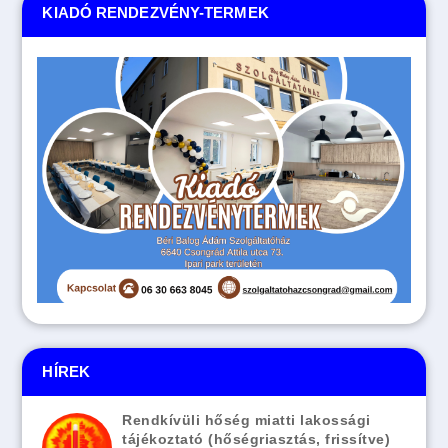
KIADÓ RENDEZVÉNY-TERMEK
HÍREK
Rendkívüli hőség miatti lakossági
tájékoztató (hőségriasztás, frissítve)