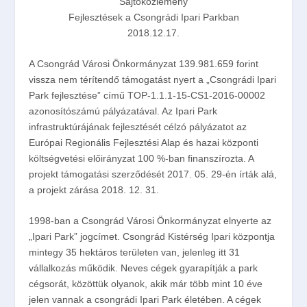
Sajtóközlemény
Fejlesztések a Csongrádi Ipari Parkban
2018.12.17.
A Csongrád Városi Önkormányzat 139.981.659 forint
vissza nem térítendő támogatást nyert a „Csongrádi Ipari
Park fejlesztése” című TOP-1.1.1-15-CS1-2016-00002
azonosítószámú pályázatával. Az Ipari Park
infrastruktúrájának fejlesztését célzó pályázatot az
Európai Regionális Fejlesztési Alap és hazai központi
költségvetési előirányzat 100 %-ban finanszírozta. A
projekt támogatási szerződését 2017. 05. 29-én írták alá,
a projekt zárása 2018. 12. 31.
1998-ban a Csongrád Városi Önkormányzat elnyerte az
„Ipari Park” jogcímet. Csongrád Kistérség Ipari központja
mintegy 35 hektáros területen van, jelenleg itt 31
vállalkozás működik. Neves cégek gyarapítják a park
cégsorát, közöttük olyanok, akik már több mint 10 éve
jelen vannak a csongrádi Ipari Park életében. A cégek