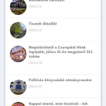
2026 júl. 31
Tisztelt Átkelők!
2026 júl. 30
Megtekinthető a Csongrádi Hírek
legújabb, július 31-én megjelenő 311.
száma
2026 júl. 28
Felhívás könyvalakú okmánycserére
2026 júl. 27
Nappal strand, este fesztivál – két