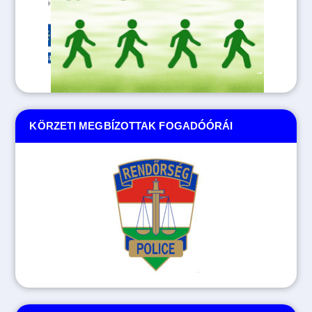
KÖRZETI MEGBÍZOTTAK FOGADÓÓRÁI