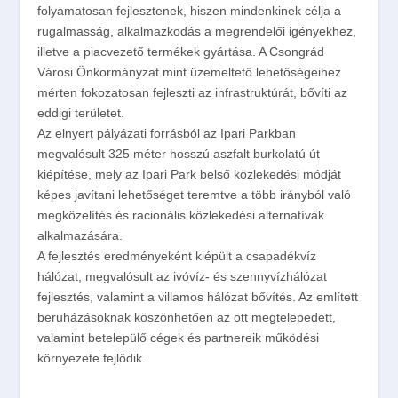
folyamatosan fejlesztenek, hiszen mindenkinek célja a
rugalmasság, alkalmazkodás a megrendelői igényekhez,
illetve a piacvezető termékek gyártása. A Csongrád
Városi Önkormányzat mint üzemeltető lehetőségeihez
mérten fokozatosan fejleszti az infrastruktúrát, bővíti az
eddigi területet.
Az elnyert pályázati forrásból az Ipari Parkban
megvalósult 325 méter hosszú aszfalt burkolatú út
kiépítése, mely az Ipari Park belső közlekedési módját
képes javítani lehetőséget teremtve a több irányból való
megközelítés és racionális közlekedési alternatívák
alkalmazására.
A fejlesztés eredményeként kiépült a csapadékvíz
hálózat, megvalósult az ivóvíz- és szennyvízhálózat
fejlesztés, valamint a villamos hálózat bővítés. Az említett
beruházásoknak köszönhetően az ott megtelepedett,
valamint betelepülő cégek és partnereik működési
környezete fejlődik.