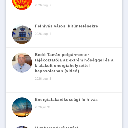
2026 aug. 7
Felhívás városi kitüntetésekre
2026 aug. 4
Bedő Tamás polgármester
tájékoztatója az extrém hőséggel és a
kialakult energiahelyzettel
kapcsolatban (videó)
2026 aug. 3
Energiatakarékossági felhívás
2026 júl. 31
Munkarend változás!