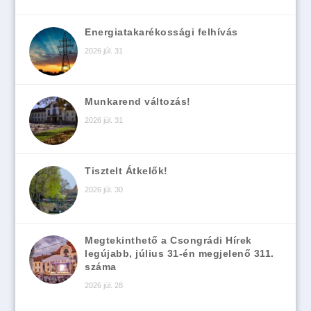
Energiatakarékossági felhívás
2026 júl. 31
Munkarend változás!
2026 júl. 31
Tisztelt Átkelők!
2026 júl. 30
Megtekinthető a Csongrádi Hírek
legújabb, július 31-én megjelenő 311.
száma
2026 júl. 28