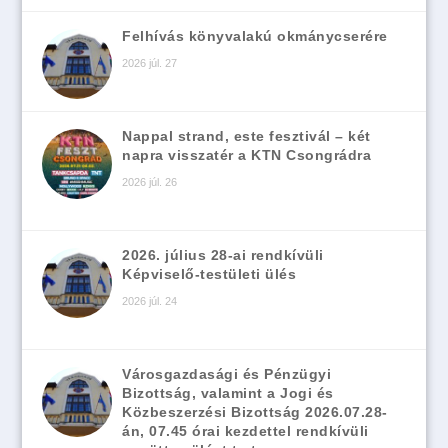
Felhívás könyvalakú okmánycserére
2026 júl. 27
Nappal strand, este fesztivál – két
napra visszatér a KTN Csongrádra
2026 júl. 26
2026. július 28-ai rendkívüli
Képviselő-testületi ülés
2026 júl. 24
Városgazdasági és Pénzügyi
Bizottság, valamint a Jogi és
Közbeszerzési Bizottság 2026.07.28-
án, 07.45 órai kezdettel rendkívüli