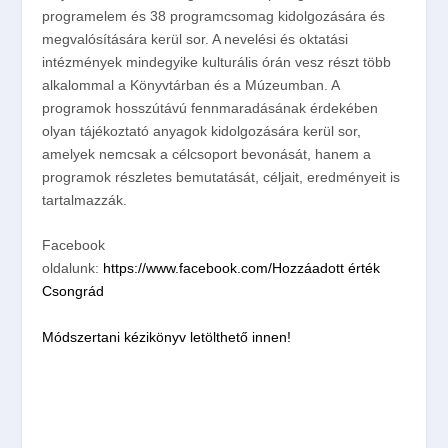
programelem és 38 programcsomag kidolgozására és
megvalósítására kerül sor. A nevelési és oktatási
intézmények mindegyike kulturális órán vesz részt több
alkalommal a Könyvtárban és a Múzeumban. A
programok hosszútávú fennmaradásának érdekében
olyan tájékoztató anyagok kidolgozására kerül sor,
amelyek nemcsak a célcsoport bevonását, hanem a
programok részletes bemutatását, céljait, eredményeit is
tartalmazzák.
Facebook
oldalunk:
https://www.facebook.com/Hozzáadott érték
Csongrád
Módszertani kézikönyv letölthető innen!