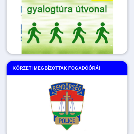
KÖRZETI MEGBÍZOTTAK FOGADÓÓRÁI