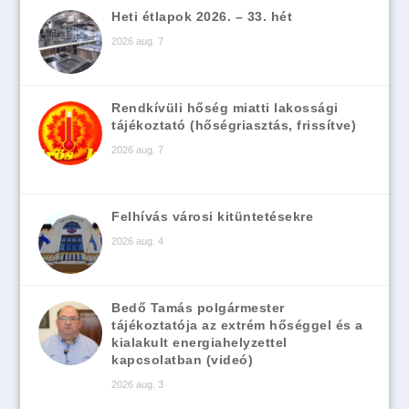
Heti étlapok 2026. – 33. hét
2026 aug. 7
Rendkívüli hőség miatti lakossági
tájékoztató (hőségriasztás, frissítve)
2026 aug. 7
Felhívás városi kitüntetésekre
2026 aug. 4
Bedő Tamás polgármester
tájékoztatója az extrém hőséggel és a
kialakult energiahelyzettel
kapcsolatban (videó)
2026 aug. 3