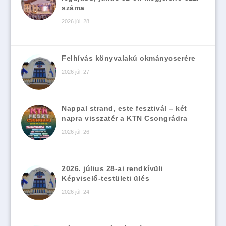
száma
2026 júl. 28
Felhívás könyvalakú okmánycserére
2026 júl. 27
Nappal strand, este fesztivál – két
napra visszatér a KTN Csongrádra
2026 júl. 26
2026. július 28-ai rendkívüli
Képviselő-testületi ülés
2026 júl. 24