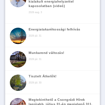
kialakult energiahelyzettel
kapcsolatban (videó)
2026 aug. 3
Energiatakarékossági felhívás
2026 júl. 31
Munkarend változás!
2026 júl. 31
Tisztelt Átkelők!
2026 júl. 30
Megtekinthető a Csongrádi Hírek
legújabb, július 31-én megjelenő 311.