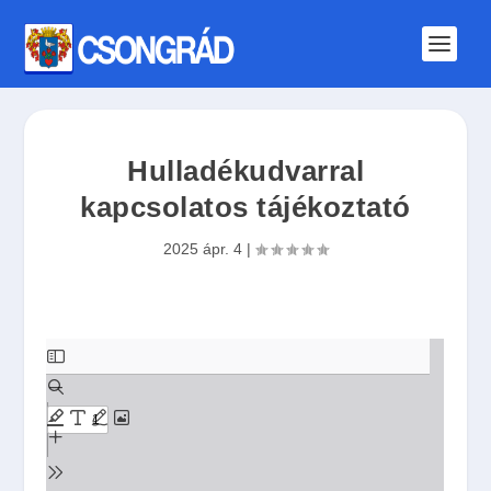
Hulladékudvarral
kapcsolatos tájékoztató
2025 ápr. 4
|
S
k
i
p
t
o