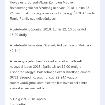
Heves és a Borsod-Abaúj-Zemplén Megyei
Balesetmegelőzési Bizottság szervez, 2018. június 23-
24. között. Az országos verseny fődíja egy ŠKODA Skoda
Rapid Family személygépkocsi.
A vetélkedő időpontja: 2018. április 22. 10.00 órától
13.00 óráig
A vetélkedő helyszíne: Szeged, Rókusi Tesco (Rókusi krt
42-64.)
A versenyre jelentkező család adatait a mellékelt
nevezési lapon 2018. április 18-án 12.00 óráig a
Csongrád Megyei Balesetmegelőzési Bizottság címére
(6721 Szeged, Kossuth L. sgt. 22-24.) vagy a
robert.vad@gmail.com elektronikus levelezési címre
szíveskedjen megküldeni.
S z e g e d, 2018. április 6.
Tisztelettel: