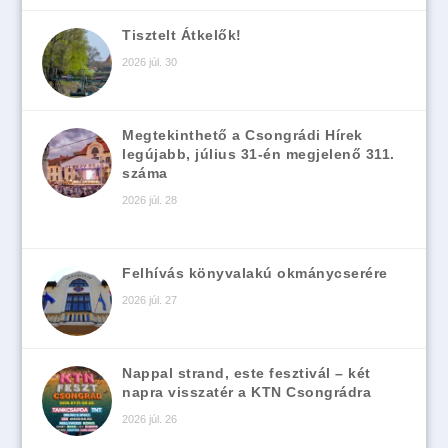
Tisztelt Átkelők!
2026 júl. 30
Megtekinthető a Csongrádi Hírek
legújabb, július 31-én megjelenő 311.
száma
2026 júl. 28
Felhívás könyvalakú okmánycserére
2026 júl. 27
Nappal strand, este fesztivál – két
napra visszatér a KTN Csongrádra
2026 júl. 26