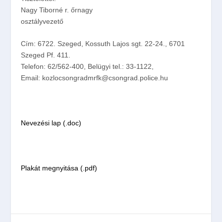
Nagy Tiborné r. őrnagy
osztályvezető
Cím: 6722. Szeged, Kossuth Lajos sgt. 22-24., 6701
Szeged Pf. 411.
Telefon: 62/562-400, Belügyi tel.: 33-1122,
Email: kozlocsongradmrfk@csongrad.police.hu
Nevezési lap (.doc)
Plakát megnyitása (.pdf)