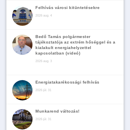
Felhívás városi kitüntetésekre
2026 aug. 4
Bedő Tamás polgármester
tájékoztatója az extrém hőséggel és a
kialakult energiahelyzettel
kapcsolatban (videó)
2026 aug. 3
Energiatakarékossági felhívás
2026 júl. 31
Munkarend változás!
2026 júl. 31