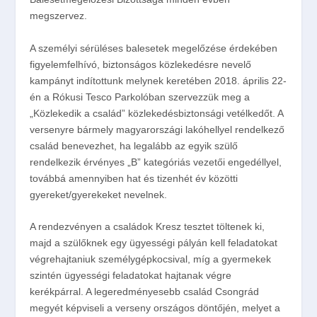
megszervez.
A személyi sérüléses balesetek megelőzése érdekében
figyelemfelhívó, biztonságos közlekedésre nevelő
kampányt indítottunk melynek keretében 2018. április 22-
én a Rókusi Tesco Parkolóban szervezzük meg a
„Közlekedik a család” közlekedésbiztonsági vetélkedőt. A
versenyre bármely magyarországi lakóhellyel rendelkező
család benevezhet, ha legalább az egyik szülő
rendelkezik érvényes „B” kategóriás vezetői engedéllyel,
továbbá amennyiben hat és tizenhét év közötti
gyereket/gyerekeket nevelnek.
A rendezvényen a családok Kresz tesztet töltenek ki,
majd a szülőknek egy ügyességi pályán kell feladatokat
végrehajtaniuk személygépkocsival, míg a gyermekek
szintén ügyességi feladatokat hajtanak végre
kerékpárral. A legeredményesebb család Csongrád
megyét képviseli a verseny országos döntőjén, melyet a