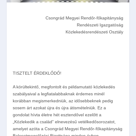
Csongrád Megyei Rendőr-főkapitányság
Rendészeti Igazgatóság
Közlekedésrendészeti Osztály
TISZTELT ÉRDEKLŐDŐ!
A körültekintő, megfontolt és példamutató közlekedés
szabályaival a legfiatalabbaknak érdemes minél
korábban megismerkedniük, az idősebbeknek pedig
sosem árt azokat újra és újra átismételniük. Ez a
gondolat hívta életre hét esztendővel ezelőtt a
„Közlekedik a család” elnevezésű vetélkedősorozatot,
amelyet azóta a Csongrád Megyei Rendőr-főkapitányság
Balesetmegelőzési Bizottsága minden évben