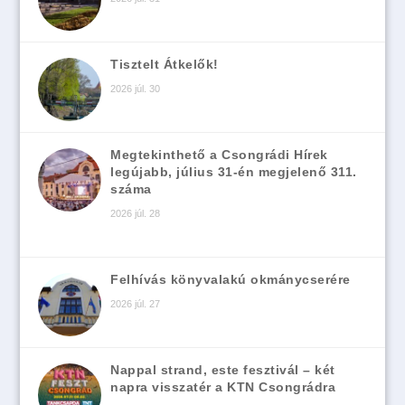
Tisztelt Átkelők!
2026 júl. 30
Megtekinthető a Csongrádi Hírek
legújabb, július 31-én megjelenő 311.
száma
2026 júl. 28
Felhívás könyvalakú okmánycserére
2026 júl. 27
Nappal strand, este fesztivál – két
napra visszatér a KTN Csongrádra