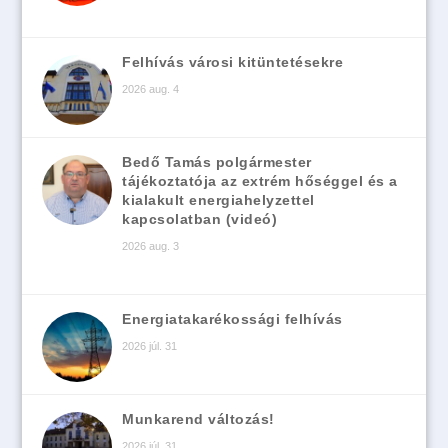
Felhívás városi kitüntetésekre
2026 aug. 4
Bedő Tamás polgármester
tájékoztatója az extrém hőséggel és a
kialakult energiahelyzettel
kapcsolatban (videó)
2026 aug. 3
Energiatakarékossági felhívás
2026 júl. 31
Munkarend változás!
2026 júl. 31