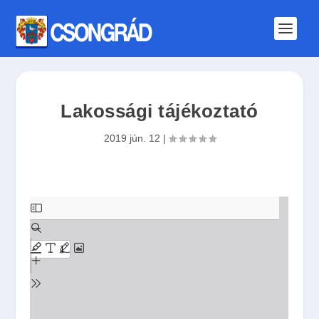
Lakossági tájékoztató
2019 jún. 12
|
S
k
i
p
t
o
P
D