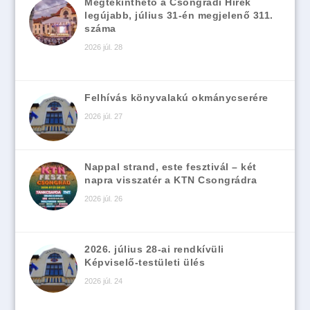
Megtekinthető a Csongrádi Hírek
legújabb, július 31-én megjelenő 311.
száma
2026 júl. 28
Felhívás könyvalakú okmánycserére
2026 júl. 27
Nappal strand, este fesztivál – két
napra visszatér a KTN Csongrádra
2026 júl. 26
2026. július 28-ai rendkívüli
Képviselő-testületi ülés
2026 júl. 24