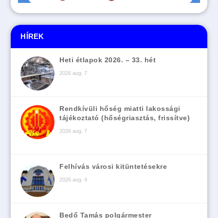
HÍREK
Heti étlapok 2026. – 33. hét
2026 aug. 7
Rendkívüli hőség miatti lakossági
tájékoztató (hőségriasztás, frissítve)
2026 aug. 7
Felhívás városi kitüntetésekre
2026 aug. 4
Bedő Tamás polgármester