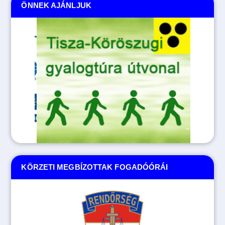
ÖNNEK AJÁNLJUK
KÖRZETI MEGBÍZOTTAK FOGADÓÓRÁI