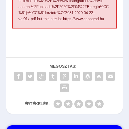
http://https%3A%2F%2Fwww.csongrad.hu%2Fwp-
content%2Fuploads%2F2020%2F04%2FBetegta%CC
%81je%CC%81koztato%CC%81-2020.04.22.-
ver01x.pdf
but this site is:
https://www.csongrad.hu
MEGOSZTÁS:
ÉRTÉKELÉS: