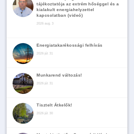
tájékoztatója az extrém hőséggel és a
kialakult energiahelyzettel
kapcsolatban (videó)
2026 aug. 3
Energiatakarékossági felhívás
2026 júl. 31
Munkarend változás!
2026 júl. 31
Tisztelt Átkelők!
2026 júl. 30