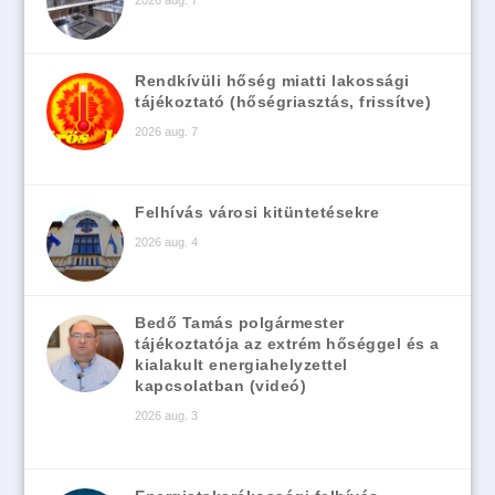
Rendkívüli hőség miatti lakossági
tájékoztató (hőségriasztás, frissítve)
2026 aug. 7
Felhívás városi kitüntetésekre
2026 aug. 4
Bedő Tamás polgármester
tájékoztatója az extrém hőséggel és a
kialakult energiahelyzettel
kapcsolatban (videó)
2026 aug. 3