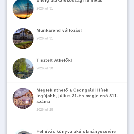
Energiatakarékossági felhívás
2026 júl. 31
Munkarend változás!
2026 júl. 31
Tisztelt Átkelők!
2026 júl. 30
Megtekinthető a Csongrádi Hírek
legújabb, július 31-én megjelenő 311.
száma
2026 júl. 28
Felhívás könyvalakú okmánycserére