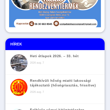
HÍREK
Heti étlapok 2026. – 33. hét
2026 aug. 7
Rendkívüli hőség miatti lakossági
tájékoztató (hőségriasztás, frissítve)
2026 aug. 7
Felhívás városi kitüntetésekre