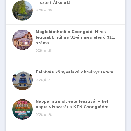
Tisztelt Átkelők!
2026 júl. 30
Megtekinthető a Csongrádi Hírek
legújabb, július 31-én megjelenő 311.
száma
2026 júl. 28
Felhívás könyvalakú okmánycserére
2026 júl. 27
Nappal strand, este fesztivál – két
napra visszatér a KTN Csongrádra
2026 júl. 26