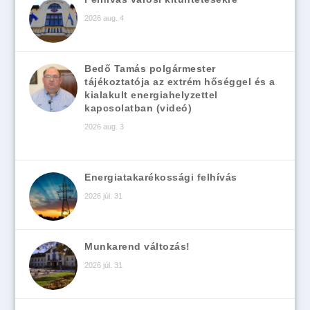
2026 aug. 4
Bedő Tamás polgármester
tájékoztatója az extrém hőséggel és a
kialakult energiahelyzettel
kapcsolatban (videó)
2026 aug. 3
Energiatakarékossági felhívás
2026 júl. 31
Munkarend változás!
2026 júl. 31