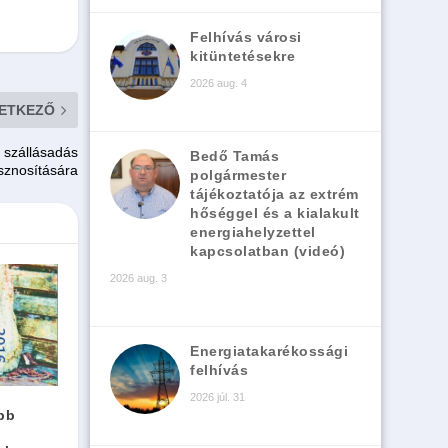
Felhívás városi
kitüntetésekre
2026 aug. 4
ETKEZŐ
k szállásadás
Bedő Tamás
sznosítására
polgármester
tájékoztatója az extrém
hőséggel és a kialakult
energiahelyzettel
kapcsolatban (videó)
2026 aug. 3
Energiatakarékossági
felhívás
2026 júl. 31
bb