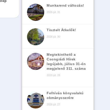
elep
Munkarend változás!
2026 júl. 31
Tisztelt Átkelők!
2026 júl. 30
Megtekinthető a
Csongrádi Hírek
legújabb, július 31-én
megjelenő 311. száma
2026 júl. 28
Felhívás könyvalakú
okmánycserére
2026 júl. 27