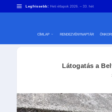
Legfrissebb:
Heti étlapok 2026. – 33. hét
CÍMLAP
RENDEZVÉNYNAPTÁR
ÖNKOR
Látogatás a Be