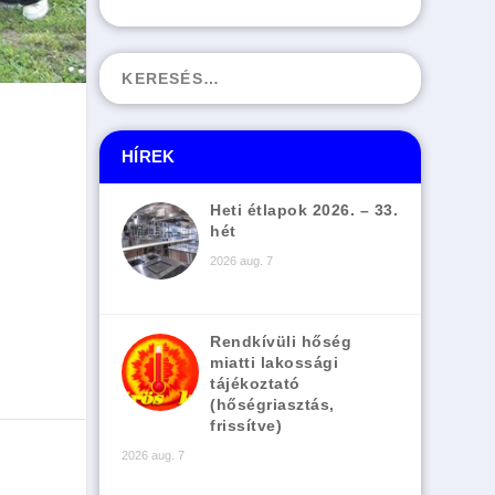
HÍREK
Heti étlapok 2026. – 33.
hét
2026 aug. 7
Rendkívüli hőség
miatti lakossági
tájékoztató
(hőségriasztás,
frissítve)
2026 aug. 7