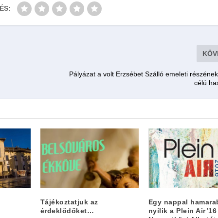
ÉS:
KÖV
Pályázat a volt Erzsébet Szálló emeleti részéne
célú ha
Tájékoztatjuk az
Egy nappal hamara
érdeklődőket…
nyílik a Plein Air’16