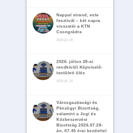
Nappal strand, este
fesztivál – két napra
visszatér a KTN
Csongrádra
2026 júl. 26
2026. július 28-ai
rendkívüli Képviselő-
testületi ülés
2026 júl. 24
Városgazdasági és
Pénzügyi Bizottság,
valamint a Jogi és
Közbeszerzési
Bizottság 2026.07.28-
án, 07.45 órai kezdettel