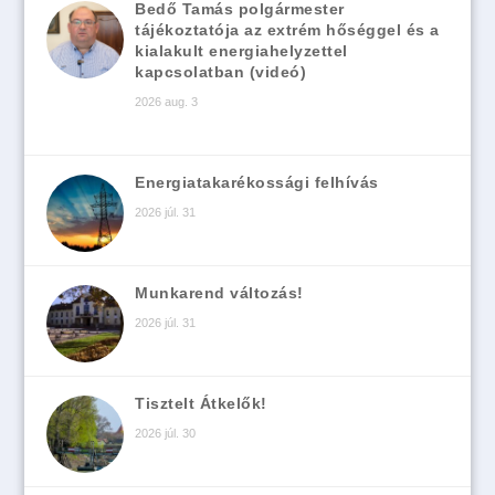
Bedő Tamás polgármester
tájékoztatója az extrém hőséggel és a
kialakult energiahelyzettel
kapcsolatban (videó)
2026 aug. 3
Energiatakarékossági felhívás
2026 júl. 31
Munkarend változás!
2026 júl. 31
Tisztelt Átkelők!
2026 júl. 30