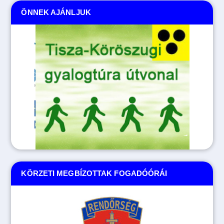
ÖNNEK AJÁNLJUK
KÖRZETI MEGBÍZOTTAK FOGADÓÓRÁI