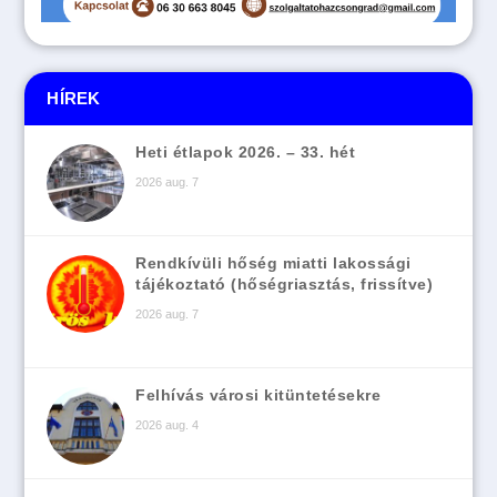
HÍREK
Heti étlapok 2026. – 33. hét
2026 aug. 7
Rendkívüli hőség miatti lakossági
tájékoztató (hőségriasztás, frissítve)
2026 aug. 7
Felhívás városi kitüntetésekre
2026 aug. 4