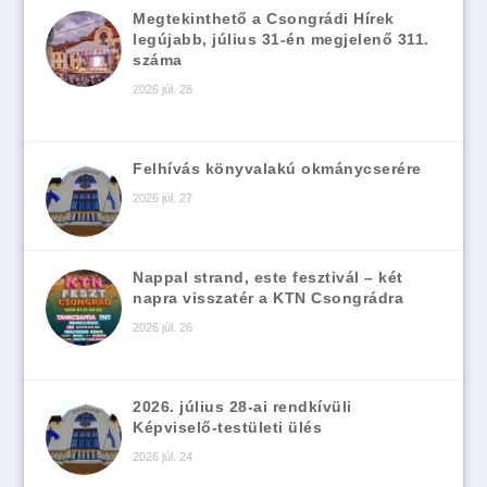
Megtekinthető a Csongrádi Hírek
legújabb, július 31-én megjelenő 311.
száma
2026 júl. 28
Felhívás könyvalakú okmánycserére
2026 júl. 27
Nappal strand, este fesztivál – két
napra visszatér a KTN Csongrádra
2026 júl. 26
2026. július 28-ai rendkívüli
Képviselő-testületi ülés
2026 júl. 24