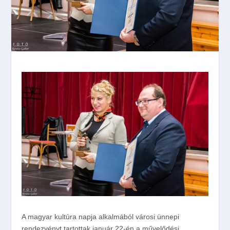
A magyar kultúra napja alkalmából városi ünnepi
rendezvényt tartottak január 22-én a művelődési