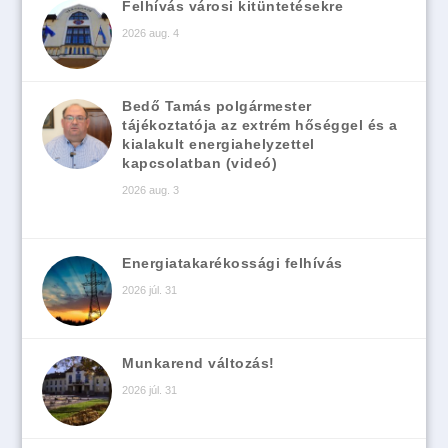
Felhívás városi kitüntetésekre
2026 aug. 4
Bedő Tamás polgármester
tájékoztatója az extrém hőséggel és a
kialakult energiahelyzettel
kapcsolatban (videó)
2026 aug. 3
Energiatakarékossági felhívás
2026 júl. 31
Munkarend változás!
2026 júl. 31