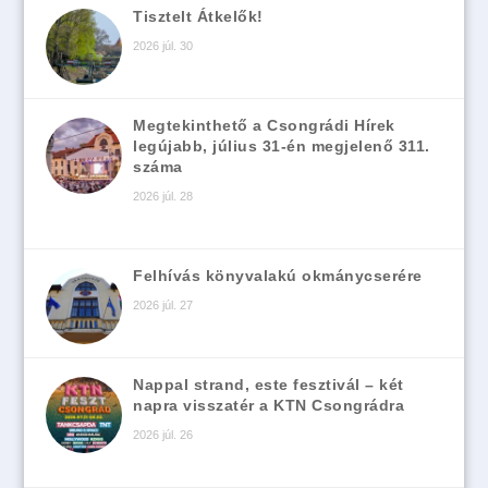
Tisztelt Átkelők!
2026 júl. 30
Megtekinthető a Csongrádi Hírek
legújabb, július 31-én megjelenő 311.
száma
2026 júl. 28
Felhívás könyvalakú okmánycserére
2026 júl. 27
Nappal strand, este fesztivál – két
napra visszatér a KTN Csongrádra
2026 júl. 26