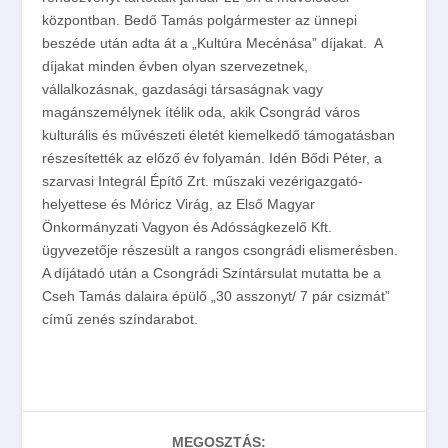
központban. Bedő Tamás polgármester az ünnepi
beszéde után adta át a „Kultúra Mecénása” díjakat. A
díjakat minden évben olyan szervezetnek,
vállalkozásnak, gazdasági társaságnak vagy
magánszemélynek ítélik oda, akik Csongrád város
kulturális és művészeti életét kiemelkedő támogatásban
részesítették az előző év folyamán. Idén Bődi Péter, a
szarvasi Integrál Építő Zrt. műszaki vezérigazgató-
helyettese és Móricz Virág, az Első Magyar
Önkormányzati Vagyon és Adósságkezelő Kft.
ügyvezetője részesült a rangos csongrádi elismerésben.
A díjátadó után a Csongrádi Színtársulat mutatta be a
Cseh Tamás dalaira épülő „30 asszonyt/ 7 pár csizmát”
című zenés színdarabot.
MEGOSZTÁS: