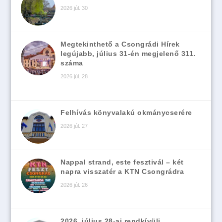
2026 júl. 30
Megtekinthető a Csongrádi Hírek
legújabb, július 31-én megjelenő 311.
száma
2026 júl. 28
Felhívás könyvalakú okmánycserére
2026 júl. 27
Nappal strand, este fesztivál – két
napra visszatér a KTN Csongrádra
2026 júl. 26
2026. július 28-ai rendkívüli