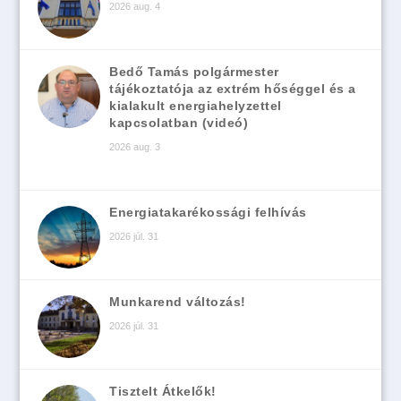
2026 aug. 4
Bedő Tamás polgármester
tájékoztatója az extrém hőséggel és a
kialakult energiahelyzettel
kapcsolatban (videó)
2026 aug. 3
Energiatakarékossági felhívás
2026 júl. 31
Munkarend változás!
2026 júl. 31
Tisztelt Átkelők!