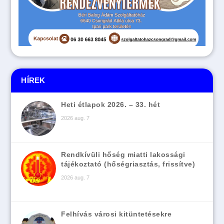
HÍREK
Heti étlapok 2026. – 33. hét
2026 aug. 7
Rendkívüli hőség miatti lakossági
tájékoztató (hőségriasztás, frissítve)
2026 aug. 7
Felhívás városi kitüntetésekre