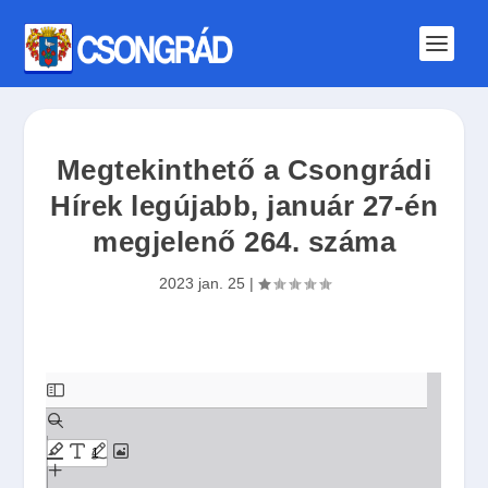
Megtekinthető a Csongrádi
Hírek legújabb, január 27-én
megjelenő 264. száma
2023 jan. 25
|
S
k
i
p
t