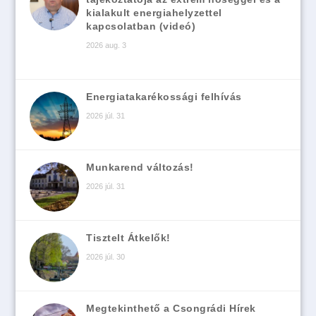
kialakult energiahelyzettel
kapcsolatban (videó)
2026 aug. 3
Energiatakarékossági felhívás
2026 júl. 31
Munkarend változás!
2026 júl. 31
Tisztelt Átkelők!
2026 júl. 30
Megtekinthető a Csongrádi Hírek