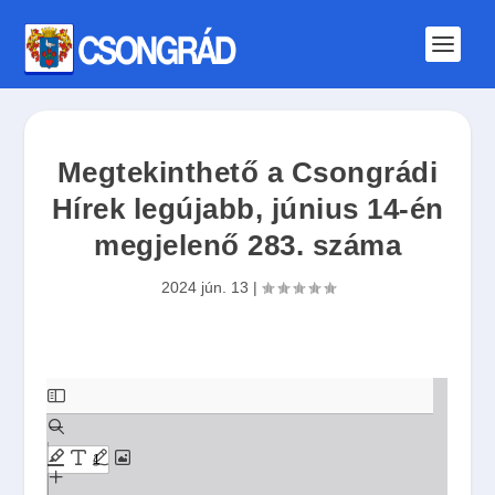
Megtekinthető a Csongrádi
Hírek legújabb, június 14-én
megjelenő 283. száma
2024 jún. 13
|
S
k
i
p
t