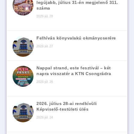
legújabb, július 31-én megjelenő 311.
száma
2026 júl. 28
Felhívás könyvalakú okmánycserére
2026 júl. 27
Nappal strand, este fesztivál – két
napra visszatér a KTN Csongrádra
2026 júl. 26
2026. július 28-ai rendkívüli
Képviselő-testületi ülés
2026 júl. 24