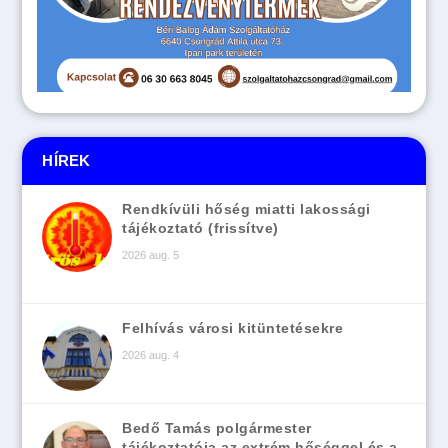
HÍREK
Rendkívüli hőség miatti lakossági
tájékoztató (frissítve)
2026 aug. 5
Felhívás városi kitüntetésekre
2026 aug. 4
Bedő Tamás polgármester
tájékoztatója az extrém hőséggel és a