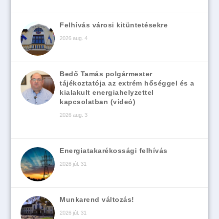
Felhívás városi kitüntetésekre
2026 aug. 4
Bedő Tamás polgármester
tájékoztatója az extrém hőséggel és a
kialakult energiahelyzettel
kapcsolatban (videó)
2026 aug. 3
Energiatakarékossági felhívás
2026 júl. 31
Munkarend változás!
2026 júl. 31