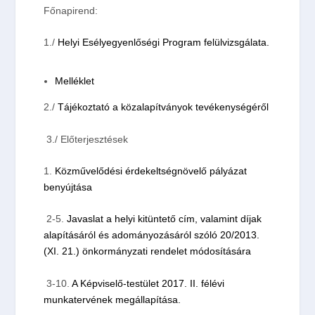
Főnapirend:
1./
Helyi Esélyegyenlőségi Program felülvizsgálata.
Melléklet
2./
Tájékoztató a közalapítványok tevékenységéről
3./
Előterjesztések
1.
Közművelődési érdekeltségnövelő pályázat
benyújtása
2-5.
Javaslat a helyi kitüntető cím, valamint díjak
alapításáról és adományozásáról szóló 20/2013.
(XI. 21.) önkormányzati rendelet módosítására
3-10.
A Képviselő-testület 2017. II. félévi
munkatervének megállapítása.