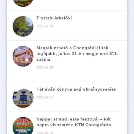
Tisztelt Átkelők!
2026 júl. 30
Megtekinthető a Csongrádi Hírek
legújabb, július 31-én megjelenő 311.
száma
2026 júl. 28
Felhívás könyvalakú okmánycserére
2026 júl. 27
Nappal strand, este fesztivál – két
napra visszatér a KTN Csongrádra
2026 júl. 26