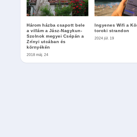
Három házba csapott bele
Ingyenes Wifi a Kö
a villám a Jász-Nagykun-
toroki strandon
Szolnok megyei Csépán a
2024 júl. 19
Zrínyi utcában és
környékén
2018 máj. 24