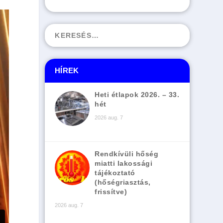
HÍREK
Heti étlapok 2026. – 33.
hét
2026 aug. 7
Rendkívüli hőség
miatti lakossági
tájékoztató
(hőségriasztás,
frissítve)
2026 aug. 7