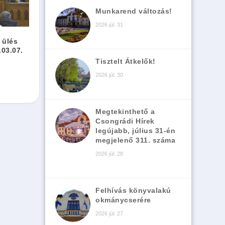
Munkarend változás!
2026 júl. 31
 ülés
03.07.
Tisztelt Átkelők!
2026 júl. 30
Megtekinthető a
Csongrádi Hírek
legújabb, július 31-én
megjelenő 311. száma
2026 júl. 28
Felhívás könyvalakú
okmánycserére
2026 júl. 27