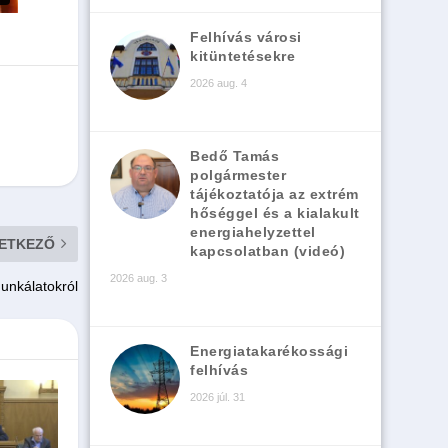
Felhívás városi
kitüntetésekre
2026 aug. 4
Bedő Tamás
polgármester
tájékoztatója az extrém
hőséggel és a kialakult
energiahelyzettel
ETKEZŐ
kapcsolatban (videó)
2026 aug. 3
unkálatokról
Energiatakarékossági
felhívás
2026 júl. 31