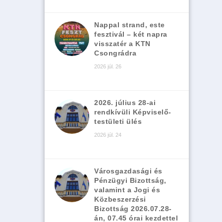
Nappal strand, este
fesztivál – két napra
visszatér a KTN
Csongrádra
2026 júl. 26
2026. július 28-ai
rendkívüli Képviselő-
testületi ülés
2026 júl. 24
Városgazdasági és
Pénzügyi Bizottság,
valamint a Jogi és
Közbeszerzési
Bizottság 2026.07.28-
án, 07.45 órai kezdettel