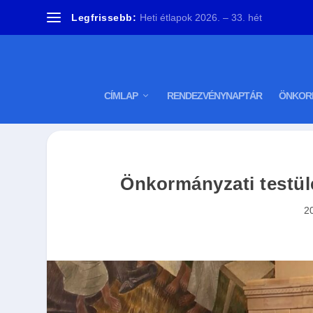
Legfrissebb:
Heti étlapok 2026. – 33. hét
CÍMLAP
RENDEZVÉNYNAPTÁR
ÖNKOR
Önkormányzati testül
2