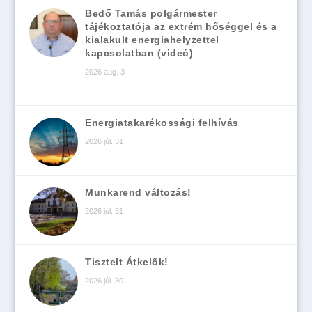
Bedő Tamás polgármester
tájékoztatója az extrém hőséggel és a
kialakult energiahelyzettel
kapcsolatban (videó)
2026 aug. 3
Energiatakarékossági felhívás
2026 júl. 31
Munkarend változás!
2026 júl. 31
Tisztelt Átkelők!
2026 júl. 30