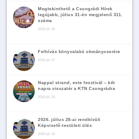
Megtekinthető a Csongrádi Hírek
legújabb, július 31-én megjelenő 311.
száma
2026 júl. 28
Felhívás könyvalakú okmánycserére
2026 júl. 27
Nappal strand, este fesztivál – két
napra visszatér a KTN Csongrádra
2026 júl. 26
2026. július 28-ai rendkívüli
Képviselő-testületi ülés
2026 júl. 24