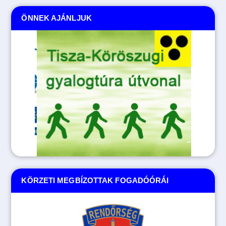
ÖNNEK AJÁNLJUK
KÖRZETI MEGBÍZOTTAK FOGADÓÓRÁI