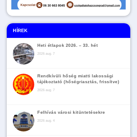
HÍREK
Heti étlapok 2026. – 33. hét
2026 aug. 7
Rendkívüli hőség miatti lakossági
tájékoztató (hőségriasztás, frissítve)
2026 aug. 7
Felhívás városi kitüntetésekre
2026 aug. 4