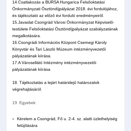
14.Csatlakozás a BURSA Hungarica Felsőoktatási
Önkormányzati Ösztöndíjpályázat 2018. évi fordulójához,
és tájékoztató az előző évi forduló eredményeiről
.
15.Javaslat Csongrád Városi Önkormányzat Képviselő-
testülete Felsőoktatási Ösztöndíjpályázat szabályzatának
megalkotására.
16.Csongrádi Információs Központ Csemegi Károly
Könyvtár és Tari László Múzeum intézményvezetői
pályázatának kiírása
.
17.A Városellátó Intézmény intézményvezetői
pályázatának kiírása
18. Tájékoztatás a lejárt határidejű határozatok
végrehajtásáról.
19. Egyebek:
Kérelem a Csongrád, Fő u. 2-4. sz. alatti üzlethelyiség
felújítására