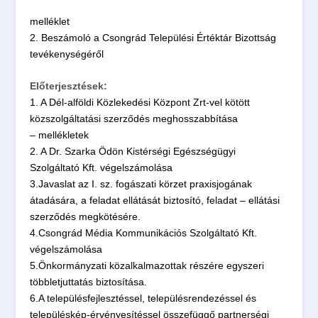
melléklet
2. Beszámoló a Csongrád Települési Értéktár Bizottság
tevékenységéről
Előterjesztések:
1. A Dél-alföldi Közlekedési Központ Zrt-vel kötött
közszolgáltatási szerződés meghosszabbítása
– mellékletek
2. A Dr. Szarka Ödön Kistérségi Egészségügyi
Szolgáltató Kft. végelszámolása
3.Javaslat az I. sz. fogászati körzet praxisjogának
átadására, a feladat ellátását biztosító, feladat – ellátási
szerződés megkötésére.
4.Csongrád Média Kommunikációs Szolgáltató Kft.
végelszámolása
5.Önkormányzati közalkalmazottak részére egyszeri
többletjuttatás biztosítása.
6.A településfejlesztéssel, településrendezéssel és
településkép-érvényesítéssel összefüggő partnerségi