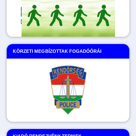
KÖRZETI MEGBÍZOTTAK FOGADÓÓRÁI