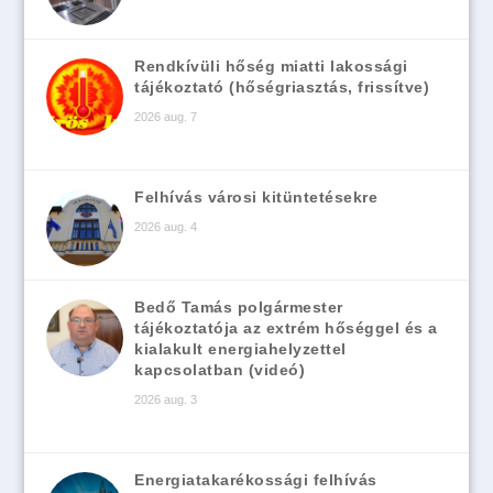
Rendkívüli hőség miatti lakossági
tájékoztató (hőségriasztás, frissítve)
2026 aug. 7
Felhívás városi kitüntetésekre
2026 aug. 4
Bedő Tamás polgármester
tájékoztatója az extrém hőséggel és a
kialakult energiahelyzettel
kapcsolatban (videó)
2026 aug. 3
Energiatakarékossági felhívás