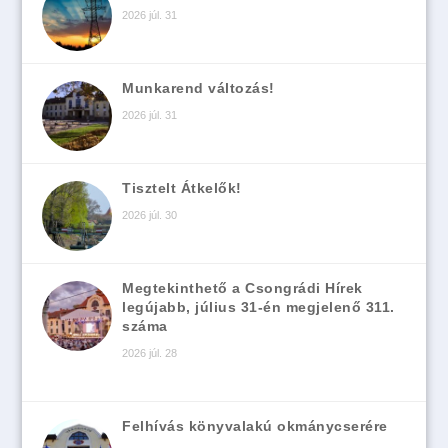
2026 júl. 31
Munkarend változás!
2026 júl. 31
Tisztelt Átkelők!
2026 júl. 30
Megtekinthető a Csongrádi Hírek
legújabb, július 31-én megjelenő 311.
száma
2026 júl. 28
Felhívás könyvalakú okmánycserére