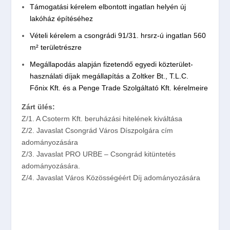
Támogatási kérelem elbontott ingatlan helyén új
lakóház építéséhez
Vételi kérelem a csongrádi 91/31. hrsrz-ú ingatlan 560
m² területrészre
Megállapodás alapján fizetendő egyedi közterület-
használati díjak megállapítás a Zoltker Bt., T.L.C.
Főnix Kft. és a Penge Trade Szolgáltató Kft. kérelmeire
Zárt ülés:
Z/1. A Csoterm Kft. beruházási hitelének kiváltása
Z/2. Javaslat Csongrád Város Díszpolgára cím
adományozására
Z/3. Javaslat PRO URBE – Csongrád kitüntetés
adományozására.
Z/4. Javaslat Város Közösségéért Díj adományozására