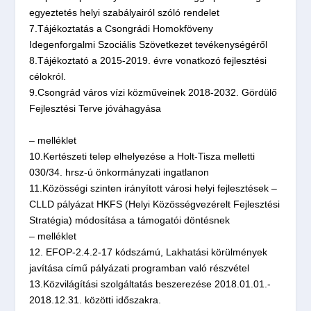
egyeztetés helyi szabályairól szóló rendelet
7.Tájékoztatás a Csongrádi Homokföveny
Idegenforgalmi Szociális Szövetkezet tevékenységéről
8.Tájékoztató a 2015-2019. évre vonatkozó fejlesztési
célokról.
9.Csongrád város vízi közműveinek 2018-2032. Gördülő
Fejlesztési Terve jóváhagyása
– melléklet
10.Kertészeti telep elhelyezése a Holt-Tisza melletti
030/34. hrsz-ú önkormányzati ingatlanon
11.Közösségi szinten irányított városi helyi fejlesztések –
CLLD pályázat HKFS (Helyi Közösségvezérelt Fejlesztési
Stratégia) módosítása a támogatói döntésnek
– melléklet
12. EFOP-2.4.2-17 kódszámú, Lakhatási körülmények
javítása című pályázati programban való részvétel
13.Közvilágítási szolgáltatás beszerezése 2018.01.01.-
2018.12.31. közötti időszakra.