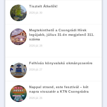
Tisztelt Átkelők!
2026 júl. 30
Megtekinthető a Csongrádi Hírek
legújabb, július 31-én megjelenő 311.
száma
2026 júl. 28
Felhívás könyvalakú okmánycserére
2026 júl. 27
Nappal strand, este fesztivál – két
napra visszatér a KTN Csongrádra
2026 júl. 26