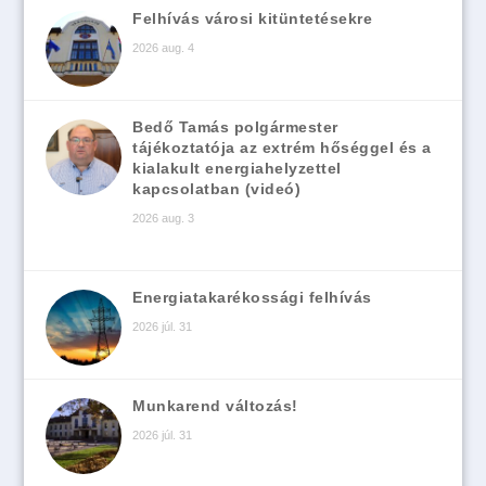
Felhívás városi kitüntetésekre
2026 aug. 4
Bedő Tamás polgármester
tájékoztatója az extrém hőséggel és a
kialakult energiahelyzettel
kapcsolatban (videó)
2026 aug. 3
Energiatakarékossági felhívás
2026 júl. 31
Munkarend változás!
2026 júl. 31