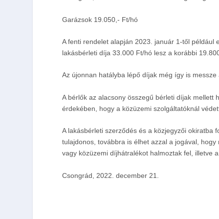
Garázsok 19.050,- Ft/hó
A fenti rendelet alapján 2023. január 1-től például
lakásbérleti díja 33.000 Ft/hó lesz a korábbi 19.800
Az újonnan hatályba lépő díjak még így is messze a
A bérlők az alacsony összegű bérleti díjak mellet
érdekében, hogy a közüzemi szolgáltatóknál védett
A lakásbérleti szerződés és a közjegyzői okiratba f
tulajdonos, továbbra is élhet azzal a jogával, hog
vagy közüzemi díjhátralékot halmoztak fel, illetv
Csongrád, 2022. december 21.