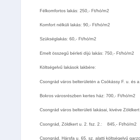
Félkomfortos lakás: 250,- Ft/hó/m
2
Komfort nélküli lakás: 90,- Ft/hó/m
2
Szükséglakás: 60,- Ft/hó/m
2
Emelt összegű bérleti díjú lakás: 750,- Ft/hó/m
2
Költségelvű lakások lakbére:
Csongrád város belterületén a Csókássy F. u. és a
Bokros városrészben kertes ház: 700,- Ft/hó/m
2
Csongrád város belterületi lakásai, kivéve Zöldkert u
Csongrád, Zöldkert u. 2. fsz. 2.:
845,- Ft/hó/m
2
Csongrád, Hársfa u. 65. sz. alatti költségelvű garz