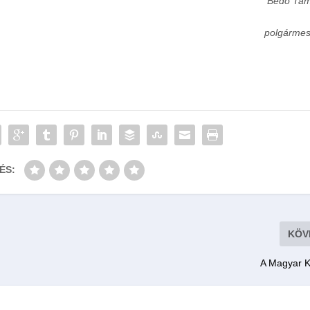
Bedő Ta
polgármes
ÉS:
KÖV
A Magyar K