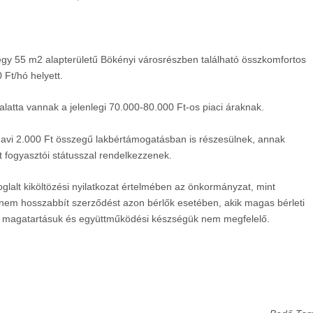
 egy 55 m
2
alapterületű Bökényi városrészben található összkomfortos
 Ft/hó helyett.
latta vannak a jelenlegi 70.000-80.000 Ft-os piaci áraknak.
t havi 2.000 Ft összegű lakbértámogatásban is részesülnek, annak
 fogyasztói státusszal rendelkezzenek.
oglalt kiköltözési nyilatkozat értelmében az önkormányzat, mint
y nem hosszabbít szerződést azon bérlők esetében, akik magas bérleti
e a magatartásuk és együttműködési készségük nem megfelelő.