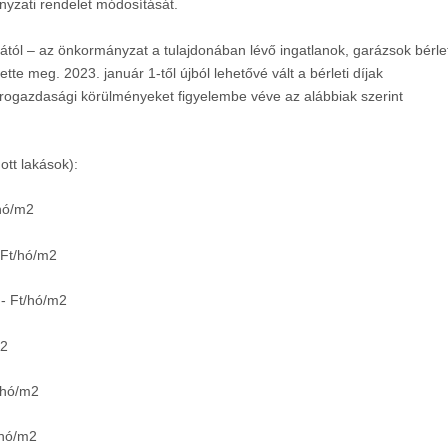
nyzati rendelet módosítását.
ától – az önkormányzat a tulajdonában lévő ingatlanok, garázsok bérlet
ette meg. 2023. január 1-től újból lehetővé vált a bérleti díjak
rogazdasági körülményeket figyelembe véve az alábbiak szerint
ott lakások):
hó/m
2
 Ft/hó/m
2
,- Ft/hó/m
2
m
2
/hó/m
2
/hó/m
2