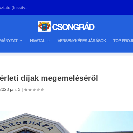
tató (frissítv...
MÁNYZAT
HIVATAL
VERSENYKÉPES JÁRÁSOK
TOP PROJ
érleti díjak megemeléséről
2023 jan. 3
|