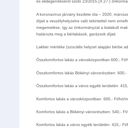
és elidegenítéséről szóló 23/2015.(X.27.) önkormá
A koronavírus járvány kezdete óta – 2020. március
díjait a veszélyhelyzetre való tekintettel nem emelh
megemelése, így az önkormányzat a kialakult mak
határozta meg a bérlakások, garázsok díjait.
Lakbér mértéke (szociális helyzet alapján bérbe ad
Összkomfortos lakás a városközpontban 600,- Ft/
Összkomfortos lakás Bökényi városrészben: 600,-
Összkomfortos lakás a város egyéb területén: 415
Komfortos lakás a városközpontban: 600,- Ft/hó/
Komfortos lakás a Bökényi városrészben: 540,- Ft
Komfortos lakás a város egyéb területén: 415,- Ft