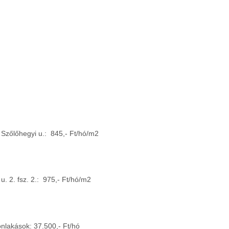
 Szőlőhegyi u.
:
845,- Ft/hó/m
2
. 2. fsz. 2.:
975,- Ft/hó/m
2
onlakások: 37.500,- Ft/hó