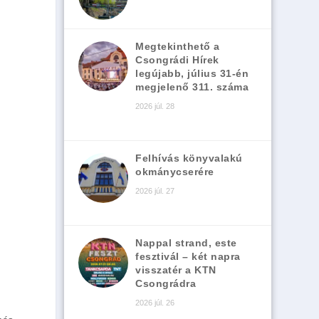
Megtekinthető a
Csongrádi Hírek
legújabb, július 31-én
megjelenő 311. száma
2026 júl. 28
Felhívás könyvalakú
okmánycserére
2026 júl. 27
Nappal strand, este
fesztivál – két napra
visszatér a KTN
Csongrádra
2026 júl. 26