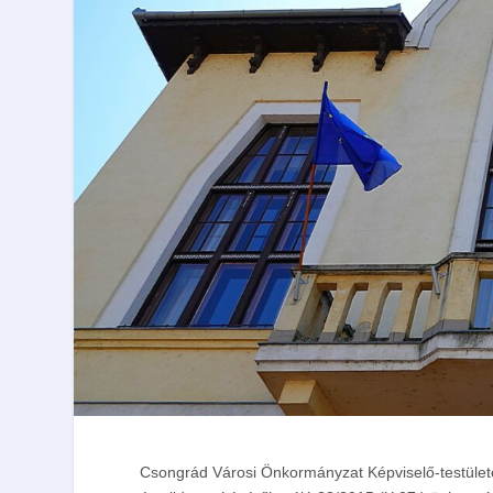
Csongrád Városi Önkormányzat Képviselő-testülete 