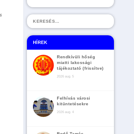
i
HÍREK
Rendkívüli hőség
miatti lakossági
tájékoztató (frissítve)
2026 aug. 5
Felhívás városi
kitüntetésekre
2026 aug. 4
Bedő Tamás