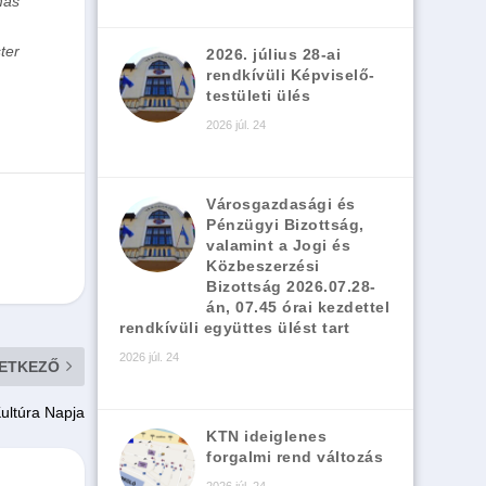
más
ter
2026. július 28-ai
rendkívüli Képviselő-
testületi ülés
2026 júl. 24
Városgazdasági és
Pénzügyi Bizottság,
valamint a Jogi és
Közbeszerzési
Bizottság 2026.07.28-
án, 07.45 órai kezdettel
rendkívüli együttes ülést tart
2026 júl. 24
ETKEZŐ
ultúra Napja
KTN ideiglenes
forgalmi rend változás
2026 júl. 24