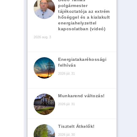
polgármester
tájékoztatója az extrém
hőséggel és a kialakult
energiahelyzettel
kapcsolatban (videó)
2026 aug. 3
Energiatakarékossági
felhívás
2026 júl. 31
Munkarend változás!
2026 júl. 31
Tisztelt Átkelők!
2026 júl. 30