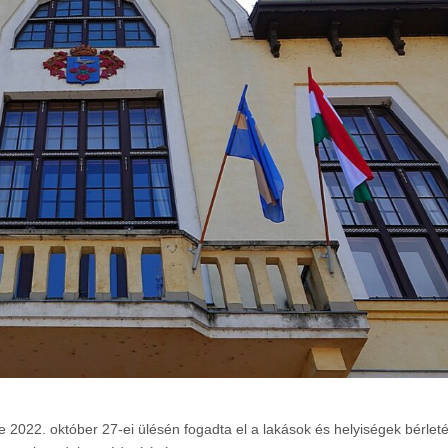
2022. október 27-ei ülésén fogadta el a lakások és helyiségek bérleté