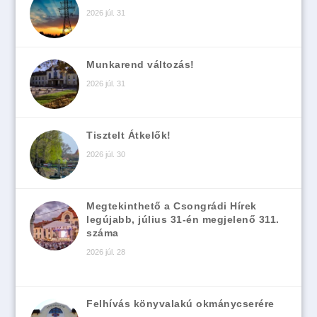
2026 júl. 31
Munkarend változás!
2026 júl. 31
Tisztelt Átkelők!
2026 júl. 30
Megtekinthető a Csongrádi Hírek
legújabb, július 31-én megjelenő 311.
száma
2026 júl. 28
Felhívás könyvalakú okmánycserére