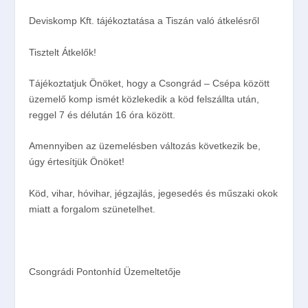
Deviskomp Kft. tájékoztatása a Tiszán való átkelésről
Tisztelt Átkelők!
Tájékoztatjuk Önöket, hogy a Csongrád – Csépa között
üzemelő komp ismét közlekedik a köd felszállta után,
reggel 7 és délután 16 óra között.
Amennyiben az üzemelésben változás következik be,
úgy értesítjük Önöket!
Köd, vihar, hóvihar, jégzajlás, jegesedés és műszaki okok
miatt a forgalom szünetelhet.
Csongrádi Pontonhíd Üzemeltetője