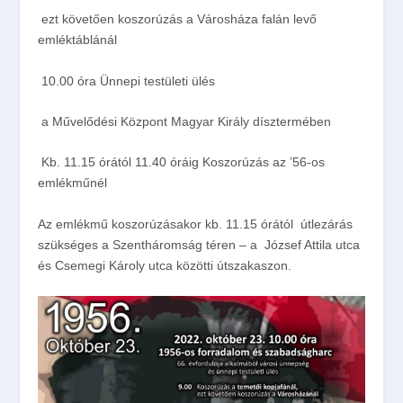
ezt követően koszorúzás a Városháza falán levő
emléktáblánál
10.00 óra Ünnepi testületi ülés
a Művelődési Központ Magyar Király dísztermében
Kb.
11.15 órától 11.40 óráig
Koszorúzás az ’56-os
emlékműnél
Az emlékmű koszorúzásakor kb. 11.15 órától
útlezárás
szükséges a Szentháromság téren – a
József Attila utca
és Csemegi Károly utca közötti útszakaszon.