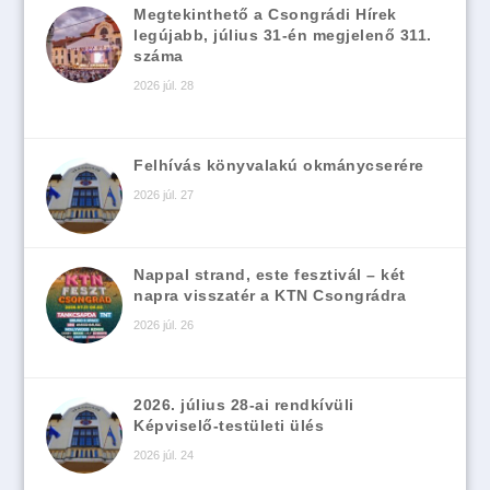
Megtekinthető a Csongrádi Hírek
legújabb, július 31-én megjelenő 311.
száma
2026 júl. 28
Felhívás könyvalakú okmánycserére
2026 júl. 27
Nappal strand, este fesztivál – két
napra visszatér a KTN Csongrádra
2026 júl. 26
2026. július 28-ai rendkívüli
Képviselő-testületi ülés
2026 júl. 24