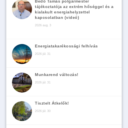
Bedő Tamás polgármester
tájékoztatója az extrém hőséggel és a
kialakult energiahelyzettel
kapcsolatban (videó)
2026 aug. 3
Energiatakarékossági felhívás
2026 júl. 31
Munkarend változás!
2026 júl. 31
Tisztelt Átkelők!
2026 júl. 30