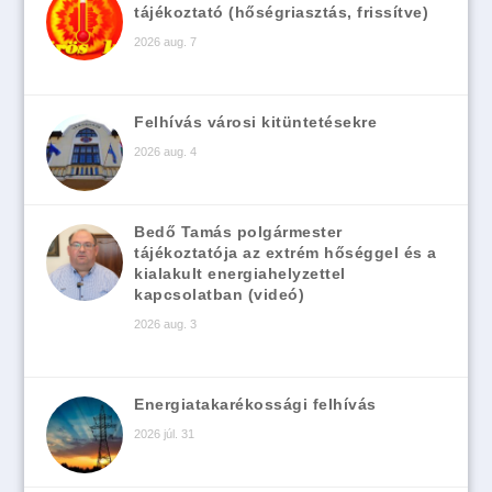
tájékoztató (hőségriasztás, frissítve)
2026 aug. 7
Felhívás városi kitüntetésekre
2026 aug. 4
Bedő Tamás polgármester
tájékoztatója az extrém hőséggel és a
kialakult energiahelyzettel
kapcsolatban (videó)
2026 aug. 3
Energiatakarékossági felhívás
2026 júl. 31