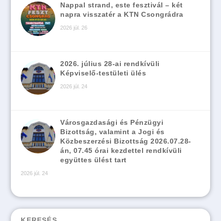
Nappal strand, este fesztivál – két
napra visszatér a KTN Csongrádra
2026 júl. 26
2026. július 28-ai rendkívüli
Képviselő-testületi ülés
2026 júl. 24
Városgazdasági és Pénzügyi
Bizottság, valamint a Jogi és
Közbeszerzési Bizottság 2026.07.28-
án, 07.45 órai kezdettel rendkívüli
együttes ülést tart
2026 júl. 24