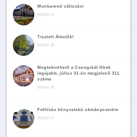
Munkarend változás!
2026 júl. 31
Tisztelt Átkelők!
2026 júl. 30
Megtekinthető a Csongrádi Hírek
legújabb, július 31-én megjelenő 311.
száma
2026 júl. 28
Felhívás könyvalakú okmánycserére
2026 júl. 27