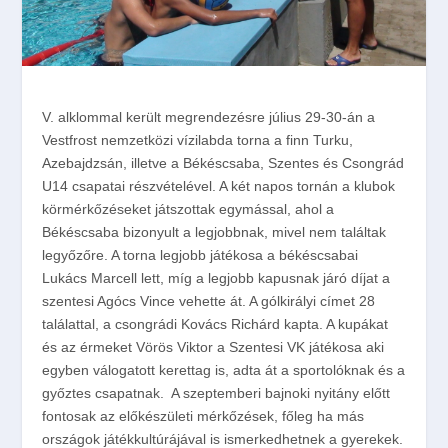
V. alklommal került megrendezésre július 29-30-án a
Vestfrost nemzetközi vízilabda torna a finn Turku,
Azebajdzsán, illetve a Békéscsaba, Szentes és Csongrád
U14 csapatai részvételével. A két napos tornán a klubok
körmérkőzéseket játszottak egymással, ahol a
Békéscsaba bizonyult a legjobbnak, mivel nem találtak
legyőzőre. A torna legjobb játékosa a békéscsabai
Lukács Marcell lett, míg a legjobb kapusnak járó díjat a
szentesi Agócs Vince vehette át. A gólkirályi címet 28
találattal, a csongrádi Kovács Richárd kapta. A kupákat
és az érmeket Vörös Viktor a Szentesi VK játékosa aki
egyben válogatott kerettag is, adta át a sportolóknak és a
győztes csapatnak.
A szeptemberi bajnoki nyitány előtt
fontosak az előkészületi mérkőzések, főleg ha más
országok játékkultúrájával is ismerkedhetnek a gyerekek.