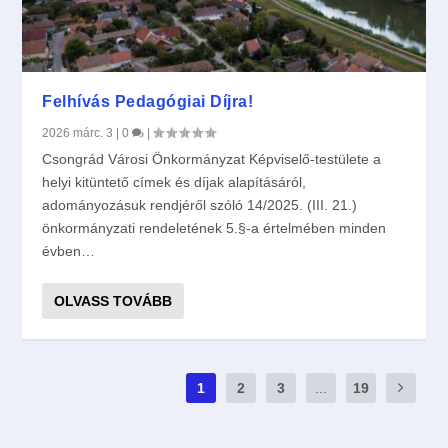
Felhívás Pedagógiai Díjra!
2026 márc. 3
|
0
|
Csongrád Városi Önkormányzat Képviselő-testülete a
helyi kitüntető címek és díjak alapításáról,
adományozásuk rendjéről szóló 14/2025. (III. 21.)
önkormányzati rendeletének 5.§-a értelmében minden
évben…
OLVASS TOVÁBB
1
2
3
...
19