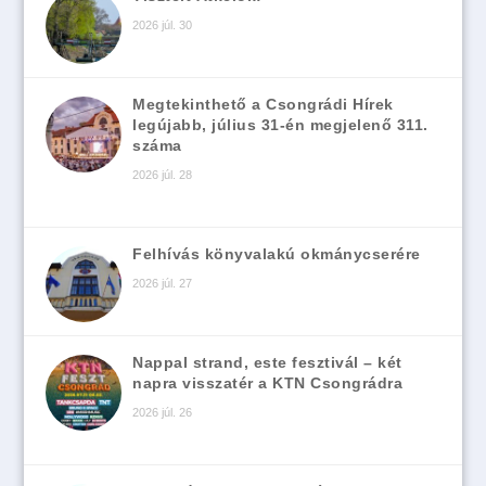
2026 júl. 30
Megtekinthető a Csongrádi Hírek
legújabb, július 31-én megjelenő 311.
száma
2026 júl. 28
Felhívás könyvalakú okmánycserére
2026 júl. 27
Nappal strand, este fesztivál – két
napra visszatér a KTN Csongrádra
2026 júl. 26