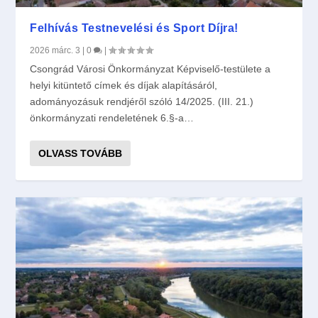
Felhívás Testnevelési és Sport Díjra!
2026 márc. 3
|
0
|
Csongrád Városi Önkormányzat Képviselő-testülete a
helyi kitüntető címek és díjak alapításáról,
adományozásuk rendjéről szóló 14/2025. (III. 21.)
önkormányzati rendeletének 6.§-a…
OLVASS TOVÁBB