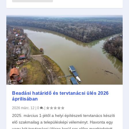
Beadási határidő és tervtanácsi ülés 2026
áprilisában
2026 márc. 12
|
0
|
2025. március 1-jétől a helyi építészeti tervtanács készíti
elő szakmailag a településképi véleményt. Havonta egy
vagy két tervtanácsi ülésre kerül sor előre meghirdetett