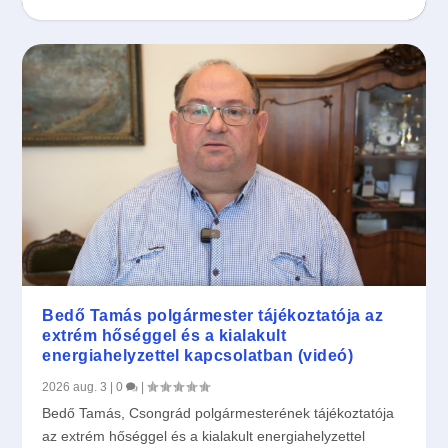
46. Csongrádi Napok
Csongrádi Ipari Park fejlesztése 2. című
Tájékoztatás vízminőséggel kapcsolatban
A legszebb konyhakertek
pályázat ...
Bedő Tamás polgármester tájékoztatója az
extrém hőséggel és a kialakult
energiahelyzettel kapcsolatban (videó)
2026 aug. 3
|
0
|
Bedő Tamás, Csongrád polgármesterének tájékoztatója
az extrém hőséggel és a kialakult energiahelyzettel