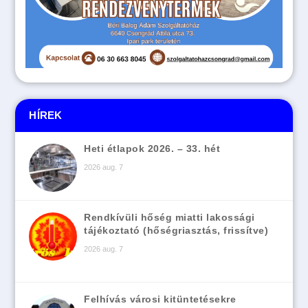
HÍREK
Heti étlapok 2026. – 33. hét
2026 aug. 7
Rendkívüli hőség miatti lakossági
tájékoztató (hőségriasztás, frissítve)
2026 aug. 7
Felhívás városi kitüntetésekre