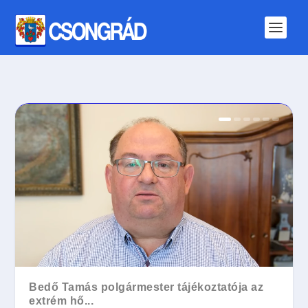
Bedő Tamás polgármester tájékoztatója az
Nappal strand, este fesztivál – két napra
extrém hő...
visszaté...