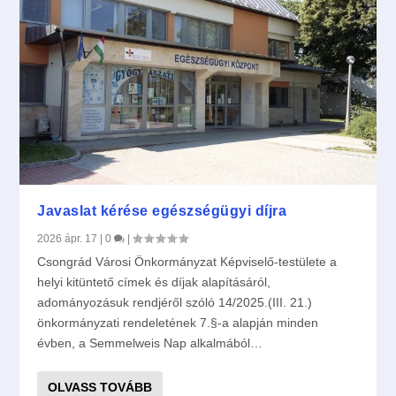
Javaslat kérése egészségügyi díjra
2026 ápr. 17
|
0
|
Csongrád Városi Önkormányzat Képviselő-testülete a
helyi kitüntető címek és díjak alapításáról,
adományozásuk rendjéről szóló 14/2025.(III. 21.)
önkormányzati rendeletének 7.§-a alapján minden
évben, a Semmelweis Nap alkalmából…
OLVASS TOVÁBB