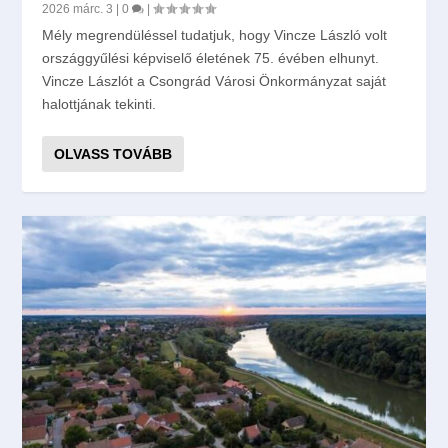
2026 márc. 3
|
0
|
Mély megrendüléssel tudatjuk, hogy Vincze László volt
országgyűlési képviselő életének 75. évében elhunyt.
Vincze Lászlót a Csongrád Városi Önkormányzat saját
halottjának tekinti.
OLVASS TOVÁBB