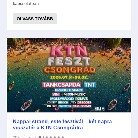
kapcsolatban…
OLVASS TOVÁBB
Nappal strand, este fesztivál – két napra
visszatér a KTN Csongrádra
2026 júl. 26
|
0
|