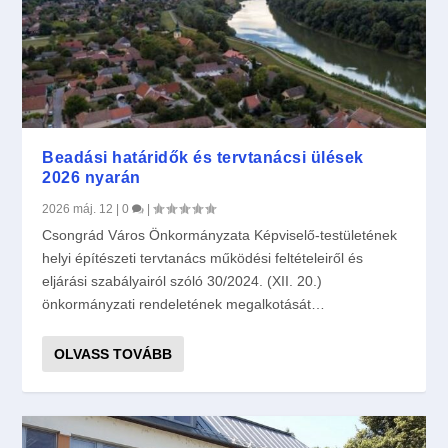
Beadási határidők és tervtanácsi ülések
2026 nyarán
2026 máj. 12
|
0
|
Csongrád Város Önkormányzata Képviselő-testületének
helyi építészeti tervtanács működési feltételeiről és
eljárási szabályairól szóló 30/2024. (XII. 20.)
önkormányzati rendeletének megalkotását…
OLVASS TOVÁBB