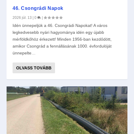
46. Csongrádi Napok
2026 júl. 13
|
0
|
Idén ünnepeljük a 46. Csongrádi Napokat! A város
legkedvesebb nyári hagyománya idén egy újabb
mérföldkőhöz érkezett! Minden 1956-ban kezdődött,
amikor Csongrád a fennállásának 1000. évfordulóját
ünnepelte…
OLVASS TOVÁBB