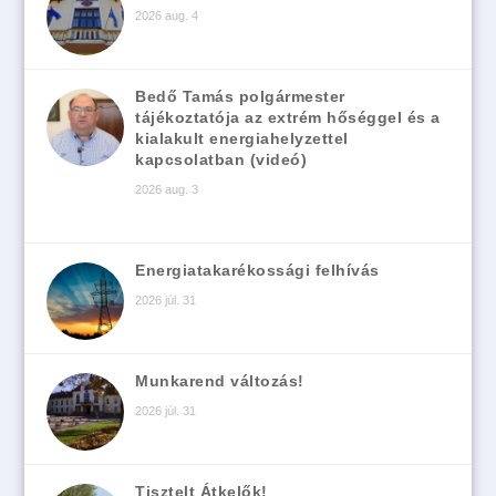
2026 aug. 4
Bedő Tamás polgármester
tájékoztatója az extrém hőséggel és a
kialakult energiahelyzettel
kapcsolatban (videó)
2026 aug. 3
Energiatakarékossági felhívás
2026 júl. 31
Munkarend változás!
2026 júl. 31
Tisztelt Átkelők!