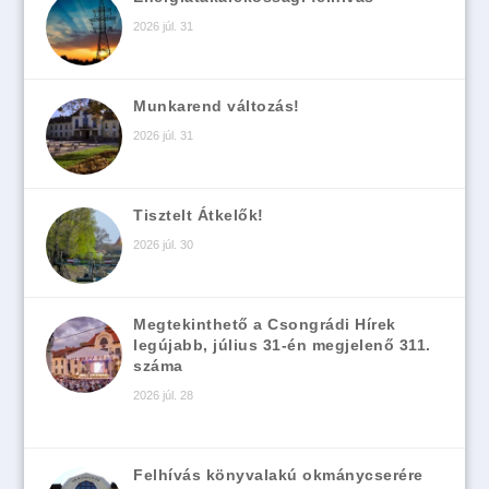
2026 júl. 31
Munkarend változás!
2026 júl. 31
Tisztelt Átkelők!
2026 júl. 30
Megtekinthető a Csongrádi Hírek
legújabb, július 31-én megjelenő 311.
száma
2026 júl. 28
Felhívás könyvalakú okmánycserére