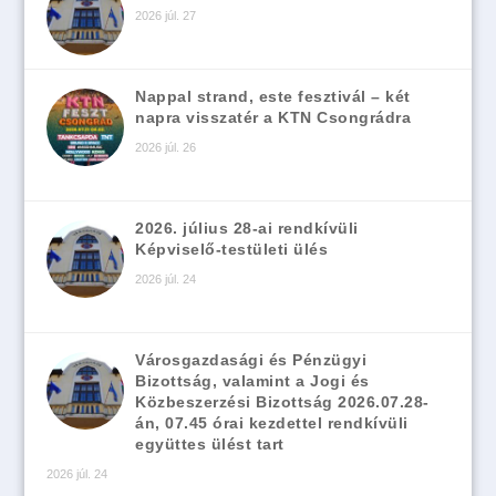
2026 júl. 27
Nappal strand, este fesztivál – két
napra visszatér a KTN Csongrádra
2026 júl. 26
2026. július 28-ai rendkívüli
Képviselő-testületi ülés
2026 júl. 24
Városgazdasági és Pénzügyi
Bizottság, valamint a Jogi és
Közbeszerzési Bizottság 2026.07.28-
án, 07.45 órai kezdettel rendkívüli
együttes ülést tart
2026 júl. 24