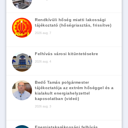
Rendkívüli hőség miatti lakossági
tájékoztató (hőségriasztás, frissítve)
2026 aug. 7
Felhívás városi kitüntetésekre
2026 aug. 4
Bedő Tamás polgármester
tájékoztatója az extrém hőséggel és a
kialakult energiahelyzettel
kapcsolatban (videó)
2026 aug. 3
Energiatakarékossági felhívás