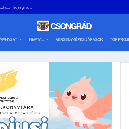
ztató (hőségria...
MÁNYZAT
HIVATAL
VERSENYKÉPES JÁRÁSOK
TOP PROJ