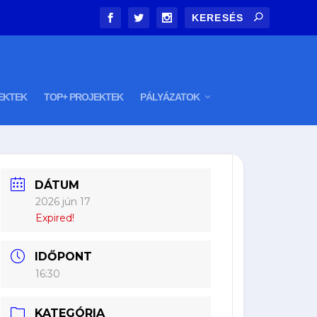
EKTEK
TOP+ PROJEKTEK
PÁLYÁZATOK
DÁTUM
2026 jún 17
Expired!
IDŐPONT
16:30
KATEGÓRIA