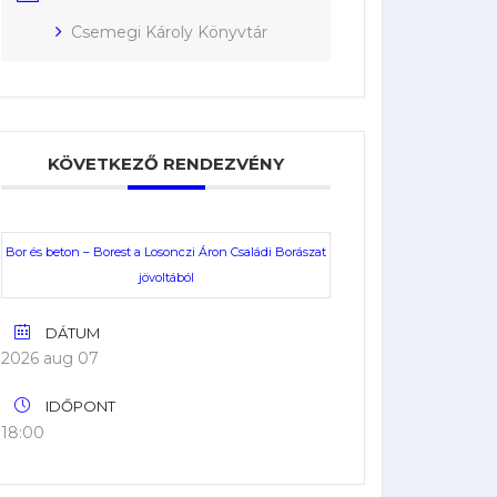
Csemegi Károly Könyvtár
KÖVETKEZŐ RENDEZVÉNY
Bor és beton – Borest a Losonczi Áron Családi Borászat
jövoltából
DÁTUM
2026 aug 07
IDŐPONT
18:00