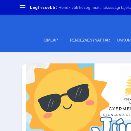
Legfrissebb:
Rendkívüli hőség miatti lakossági tájéko
CÍMLAP
RENDEZVÉNYNAPTÁR
ÖNKOR