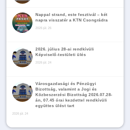
Nappal strand, este fesztivál – két
napra visszatér a KTN Csongrádra
2026 júl. 26
2026. július 28-ai rendkívüli
Képviselő-testületi ülés
2026 júl. 24
Városgazdasági és Pénzügyi
Bizottság, valamint a Jogi és
Közbeszerzési Bizottság 2026.07.28-
án, 07.45 órai kezdettel rendkívüli
együttes ülést tart
2026 júl. 24