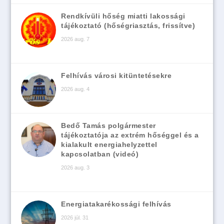
Rendkívüli hőség miatti lakossági
tájékoztató (hőségriasztás, frissítve)
2026 aug. 7
Felhívás városi kitüntetésekre
2026 aug. 4
Bedő Tamás polgármester
tájékoztatója az extrém hőséggel és a
kialakult energiahelyzettel
kapcsolatban (videó)
2026 aug. 3
Energiatakarékossági felhívás
2026 júl. 31