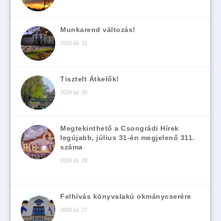
Munkarend változás!
2026 júl. 31
Tisztelt Átkelők!
2026 júl. 30
Megtekinthető a Csongrádi Hírek
legújabb, július 31-én megjelenő 311.
száma
2026 júl. 28
Felhívás könyvalakú okmánycserére
2026 júl. 27