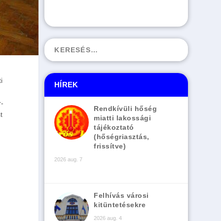
i
HÍREK
r-
Rendkívüli hőség
t
miatti lakossági
tájékoztató
(hőségriasztás,
frissítve)
2026 aug. 7
Felhívás városi
kitüntetésekre
2026 aug. 4