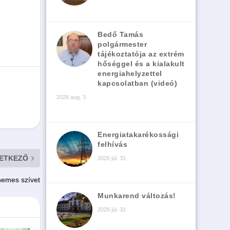
Bedő Tamás
polgármester
tájékoztatója az extrém
hőséggel és a kialakult
energiahelyzettel
kapcsolatban (videó)
2026 aug. 3
Energiatakarékossági
felhívás
ETKEZŐ
2026 júl. 31
 nemes szívet
Munkarend változás!
2026 júl. 31