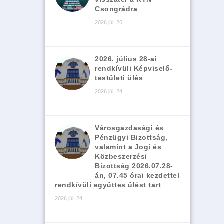
Csongrádra
2026 júl. 26
2026. július 28-ai
rendkívüli Képviselő-
testületi ülés
2026 júl. 24
Városgazdasági és
Pénzügyi Bizottság,
valamint a Jogi és
Közbeszerzési
Bizottság 2026.07.28-
án, 07.45 órai kezdettel
rendkívüli együttes ülést tart
2026 júl. 24