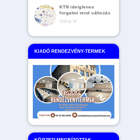
KTN ideiglenes
forgalmi rend változás
2026 júl. 24
KIADÓ RENDEZVÉNY-TERMEK
KÖRZETI MEGBÍZOTTAK