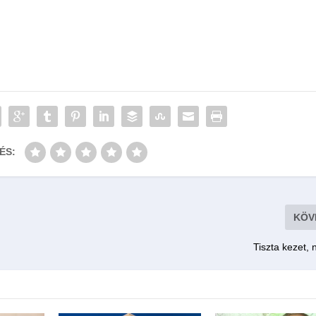
ÉS:
KÖV
Tiszta kezet,