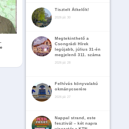
Tisztelt Átkelők!
2026 júl. 30
Megtekinthető a
–
Csongrádi Hírek
ge
legújabb, július 31-én
megjelenő 311. száma
2026 júl. 28
Felhívás könyvalakú
okmánycserére
2026 júl. 27
Nappal strand, este
fesztivál – két napra
visszatér a KTN