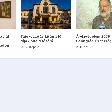
apját
Tájékoztatás kitüntető
Árvízvédelem 2006 
s
díjak odaítéléséről
Csongrád és térsé
rádon
2017 szept. 29
2016 ápr. 22