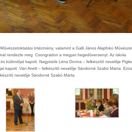
ú Művészetoktatási Intézmény, valamint a Galli János Alapfokú Művészet
mal rendezte meg Csongrádon a megyei hegedűversenyt. Az iskola
és különdíjat kapott: Nagyistók Léna Dorina – felkészítő nevelője Pigle
jat kapott: Vári Anett – felkészítő nevelője Sándorné Szabó Márta. Ezüs
felkészítő nevelője Sándorné Szabó Márta.