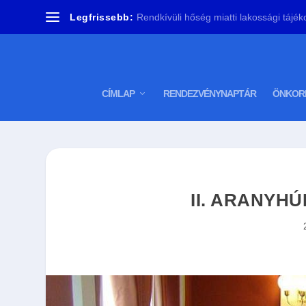
Legfrissebb:
Rendkívüli hőség miatti lakossági tájéko
CÍMLAP
RENDEZVÉNYNAPTÁR
ÖNKOR
II. ARANYHÚ