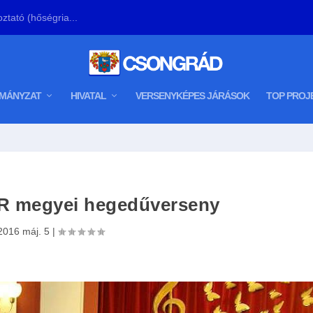
ztató (hőségria...
MÁNYZAT
HIVATAL
VERSENYKÉPES JÁRÁSOK
TOP PROJ
R megyei hegedűverseny
2016 máj. 5
|