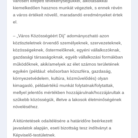
városért kifejtett tevékenységükkel, alkotásaikkal
kiemelkedően hasznos munkát végeztek, s ennek révén
a város értékeit növelő, maradandó eredményeket értek
el.
–
„Város Közösségéért Díj”
adományozható azon
köztiszteletnek örvendő személyeknek, szervezeteknek,
közösségeknek, őstermelőknek, egyéni vállalkozóknak,
gazdasági társaságoknak, egyéb vállalkozási formákban
működőknek, akik/amelyek az élet számos területének
egyikén (például: elsősorban közszféra, gazdaság,
környezetvédelem, kultúra, közművelődés) olyan
kimagasló, példaértékű munkát folytatnak/folytattak,
mellyel jelentős mértékben hozzájárulnak/hozzájárultak a
szűkebb közösségük, illetve a lakosok életminőségének
növeléséhez.
A kitüntetések odaítélésére a
határidőre beérkezett
javaslatok
alapján, eseti bizottság tesz indítványt a
Képviselő-testületnek.