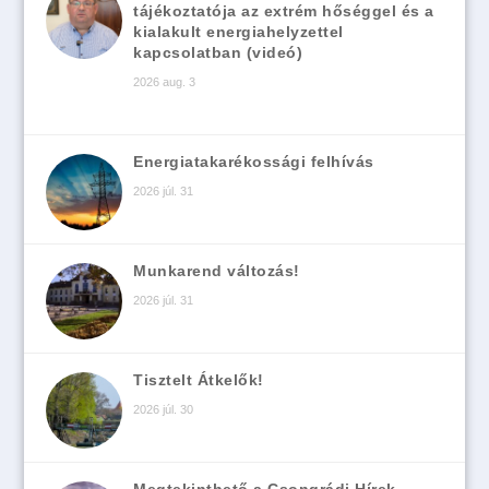
tájékoztatója az extrém hőséggel és a
kialakult energiahelyzettel
kapcsolatban (videó)
2026 aug. 3
Energiatakarékossági felhívás
2026 júl. 31
Munkarend változás!
2026 júl. 31
Tisztelt Átkelők!
2026 júl. 30
Megtekinthető a Csongrádi Hírek