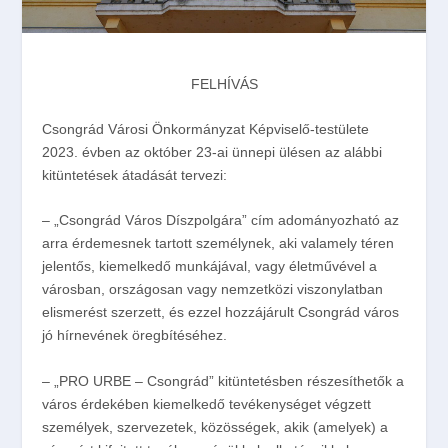
FELHÍVÁS
Csongrád Városi Önkormányzat Képviselő-testülete
2023. évben az október 23-ai ünnepi ülésen az alábbi
kitüntetések átadását tervezi:
– „
Csongrád Város Díszpolgára”
cím adományozható az
arra érdemesnek tartott személynek, aki valamely téren
jelentős, kiemelkedő munkájával, vagy életművével a
városban, országosan vagy nemzetközi viszonylatban
elismerést szerzett, és ezzel hozzájárult Csongrád város
jó hírnevének öregbítéséhez.
–
„PRO URBE – Csongrád”
kitüntetésben részesíthetők a
város érdekében kiemelkedő tevékenységet végzett
személyek, szervezetek, közösségek, akik (amelyek) a