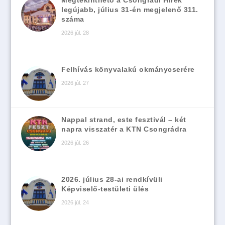
legújabb, július 31-én megjelenő 311.
száma
2026 júl. 28
Felhívás könyvalakú okmánycserére
2026 júl. 27
Nappal strand, este fesztivál – két
napra visszatér a KTN Csongrádra
2026 júl. 26
2026. július 28-ai rendkívüli
Képviselő-testületi ülés
2026 júl. 24