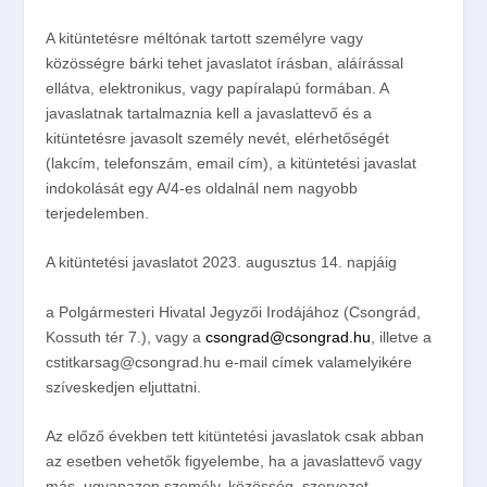
A kitüntetésre méltónak tartott személyre vagy
közösségre bárki tehet javaslatot
írásban
,
aláírással
ellátva,
elektronikus, vagy papíralapú formában. A
javaslatnak tartalmaznia kell a javaslattevő és a
kitüntetésre javasolt személy nevét, elérhetőségét
(lakcím, telefonszám, email cím), a kitüntetési javaslat
indokolását egy A/4-es oldalnál nem nagyobb
terjedelemben.
A kitüntetési javaslatot
2023. augusztus 14. napjáig
a Polgármesteri Hivatal
Jegyzői Irodájához
(Csongrád,
Kossuth tér 7.), vagy a
csongrad@csongrad.hu
, illetve a
cstitkarsag@csongrad.hu
e-mail címek valamelyikére
szíveskedjen eljuttatni.
Az előző években tett kitüntetési javaslatok csak abban
az esetben vehetők figyelembe, ha a javaslattevő vagy
más, ugyanazon személy, közösség, szervezet