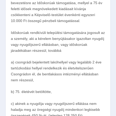
bevezetésre az
Időskorúak támogatása
, mellyel a 75 év
feletti idősek megnövekedett kiadásait kívánja
csökkenteni a Képviselő-testület évenkénti egyszeri
10.000 Ft összegű pénzbeli támogatással.
Időskorúak rendkívüli települési támogatására jogosult az
a személy, aki a kérelem benyújtásakor igazoltan nyugdíj
vagy nyugdíjszerű ellátásban, vagy időskorúak
járadékában részesül, továbbá
a) csongrádi bejelentett lakóhellyel vagy legalább 2 éve
tartózkodási hellyel rendelkezik és életvitelszerűen
Csongrádon él, de bentlakásos intézményi ellátásban
nem részesül,
b) 75. életévét betöltötte,
c) akinek a nyugdíja vagy nyugdíjszerű ellátása nem
haladja meg az öregségi nyugdíj mindenkori legkisebb
összegének 450 %-át. (jelenleg 128.250 Ft)