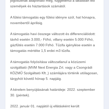
jogosultnak állapítható meg, függetlenül a lakásban élő
személyek és háztartások számától
.
A fűtési támogatás egy fűtési idényre szól, hat hónapra,
novembertől áprilisig.
A támogatás havi összege változott és differenciálódott:
távhő esetén 3.000,- Ft/hó, villany esetén 5.000 Ft/hó,
gázfűtés esetén 7.000 Ft/hó. Tűzifa igénylése esetén a
támogatás mértéke 1,5 erdei m
3
tűzifa.
A támogatás folyósítása változatlanul a közüzemi
szolgáltató (MVM Next Energia Zrt. vagy a Csongrádi
KÖZMŰ Szolgáltató Kft.,) számlájára történik utólagosan,
tárgyhót követő hónap 5. napjáig.
A kérelem benyújtásának határideje: 2022. szeptember
30. (péntek).
2022. január 01. napjától új ellátásként került