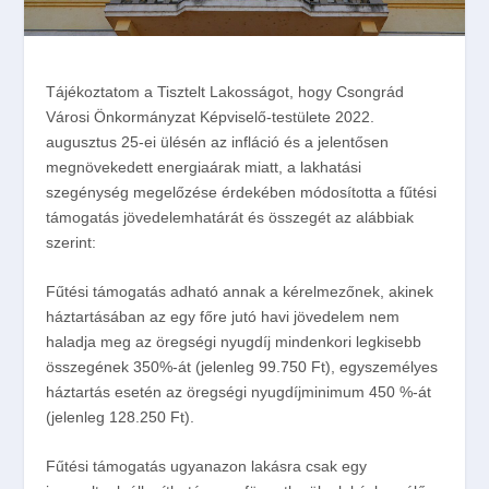
Tájékoztatom a Tisztelt Lakosságot, hogy Csongrád
Városi Önkormányzat Képviselő-testülete 2022.
augusztus 25-ei ülésén az infláció és a jelentősen
megnövekedett energiaárak miatt, a lakhatási
szegénység megelőzése érdekében
módosította a fűtési
támogatás jövedelemhatárát és összegét
az alábbiak
szerint
:
Fűtési támogatás adható annak a kérelmezőnek, akinek
háztartásában az egy főre jutó havi jövedelem nem
haladja meg az öregségi nyugdíj mindenkori legkisebb
összegének 350%-át (jelenleg
99.750 Ft),
egyszemélyes
háztartás esetén az öregségi nyugdíjminimum
450 %-át
(
jelenleg 128.250 Ft
).
Fűtési támogatás ugyanazon lakásra csak egy