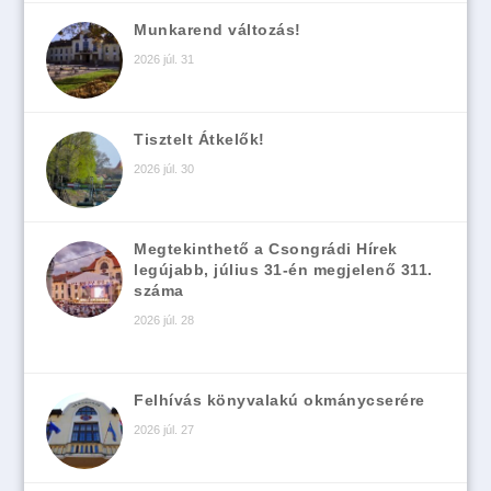
Munkarend változás!
2026 júl. 31
Tisztelt Átkelők!
2026 júl. 30
Megtekinthető a Csongrádi Hírek
legújabb, július 31-én megjelenő 311.
száma
2026 júl. 28
Felhívás könyvalakú okmánycserére
2026 júl. 27