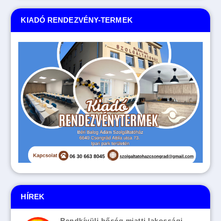
KIADÓ RENDEZVÉNY-TERMEK
HÍREK
Rendkívüli hőség miatti lakossági