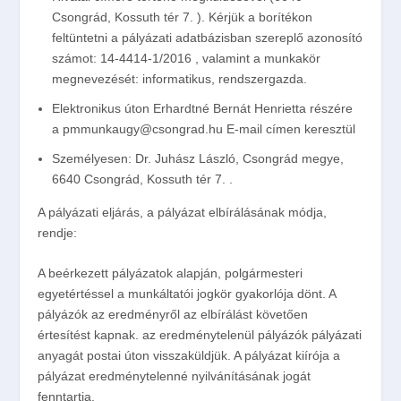
Csongrád, Kossuth tér 7. ). Kérjük a borítékon
feltüntetni a pályázati adatbázisban szereplő azonosító
számot: 14-4414-1/2016 , valamint a munkakör
megnevezését: informatikus, rendszergazda.
Elektronikus úton Erhardtné Bernát Henrietta részére
a pmmunkaugy@csongrad.hu E-mail címen keresztül
Személyesen: Dr. Juhász László, Csongrád megye,
6640 Csongrád, Kossuth tér 7. .
A pályázati eljárás, a pályázat elbírálásának módja,
rendje:
A beérkezett pályázatok alapján, polgármesteri
egyetértéssel a munkáltatói jogkör gyakorlója dönt. A
pályázók az eredményről az elbírálást követően
értesítést kapnak. az eredménytelenül pályázók pályázati
anyagát postai úton visszaküldjük. A pályázat kiírója a
pályázat eredménytelenné nyilvánításának jogát
fenntartja.