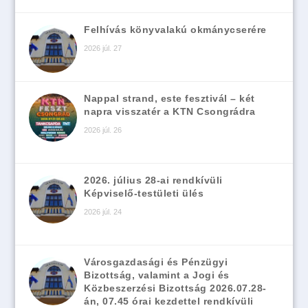
Felhívás könyvalakú okmánycserére
2026 júl. 27
Nappal strand, este fesztivál – két
napra visszatér a KTN Csongrádra
2026 júl. 26
2026. július 28-ai rendkívüli
Képviselő-testületi ülés
2026 júl. 24
Városgazdasági és Pénzügyi
Bizottság, valamint a Jogi és
Közbeszerzési Bizottság 2026.07.28-
án, 07.45 órai kezdettel rendkívüli