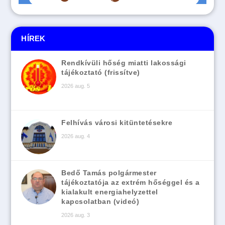
HÍREK
Rendkívüli hőség miatti lakossági
tájékoztató (frissítve)
2026 aug. 5
Felhívás városi kitüntetésekre
2026 aug. 4
Bedő Tamás polgármester
tájékoztatója az extrém hőséggel és a
kialakult energiahelyzettel
kapcsolatban (videó)
2026 aug. 3