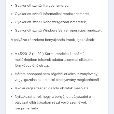
Gyakorlott szintű Hardverismeret,
Gyakorlott szintű Informatikai rendszerismeret,
Gyakorlott szintű Rendszergazdai ismeretek,
Gyakorlott szintű Windows Server operációs rendszer,
A pályázat részeként benyújtandó iratok, igazolások:
A 45/2012 (III.20.) Korm. rendelet 1. számú
mellékletében felsorolt adattartalommal elkészített
fényképes önéletrajz.
Három hónapnál nem régebbi erkölcsi bizonyítvány,
vagy igazolás az erkölcsi bizonyítvány megkéréséről.
Iskolai végzettséget igazoló okiratok másolatai.
Nyilatkozat arról, hogy a benyújtott pályázatot a
pályázat elbírálásában részt vevő személyek
megismerhetik.