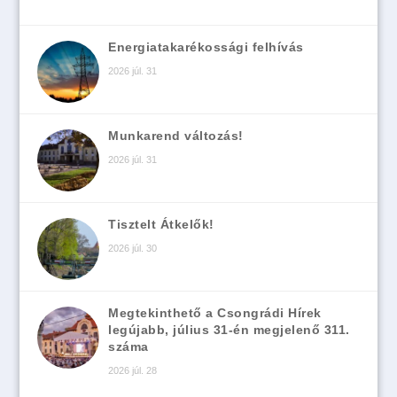
Energiatakarékossági felhívás
2026 júl. 31
Munkarend változás!
2026 júl. 31
Tisztelt Átkelők!
2026 júl. 30
Megtekinthető a Csongrádi Hírek
legújabb, július 31-én megjelenő 311.
száma
2026 júl. 28