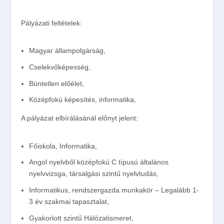
Pályázati feltételek:
Magyar állampolgárság,
Cselekvőképesség,
Büntetlen előélet,
Középfokú képesítés, informatika,
A pályázat elbírálásánál előnyt jelent:
Főiskola, Informatika,
Angol nyelvből középfokú C típusú általános
nyelvvizsga, társalgási szintű nyelvtudás,
Informatikus, rendszergazda munkakör – Legalább 1-
3 év szakmai tapasztalat,
Gyakorlott szintű Hálózatismeret,