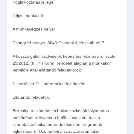
Foglalkoztatás jellege:
Teljes munkaidő
A munkavégzés helye:
Csongrád megye, 6640 Csongrád, Kossuth tér 7.
A közszolgálati tisztviselők képesítési előírásairól szóló
29/2012. (III. 7.) Korm. rendelet alapján a munkakör
betöltője által ellátandó feladatkörök:
1. melléklet 21. Informatikai feladatkör
Ellátandó feladatok:
Biztosítja a számítástechnikai eszközök folyamatos
működését a Hivatalon belül. Javaslatot tesz a
számítástechnikai berendezések és programok
fejlesztésére. Üzemelteti a szavazatszámlálás