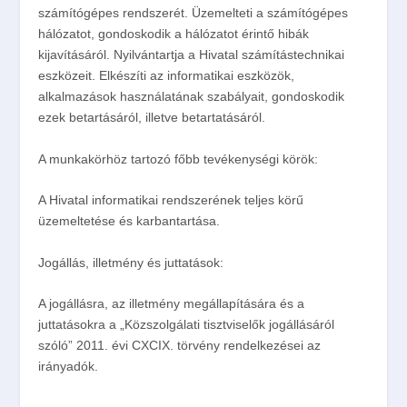
számítógépes rendszerét. Üzemelteti a számítógépes
hálózatot, gondoskodik a hálózatot érintő hibák
kijavításáról. Nyilvántartja a Hivatal számítástechnikai
eszközeit. Elkészíti az informatikai eszközök,
alkalmazások használatának szabályait, gondoskodik
ezek betartásáról, illetve betartatásáról.
A munkakörhöz tartozó főbb tevékenységi körök:
A Hivatal informatikai rendszerének teljes körű
üzemeltetése és karbantartása.
Jogállás, illetmény és juttatások:
A jogállásra, az illetmény megállapítására és a
juttatásokra a „Közszolgálati tisztviselők jogállásáról
szóló” 2011. évi CXCIX. törvény rendelkezései az
irányadók.