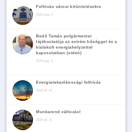
Felhívás városi kitüntetésekre
2026 aug. 4
Bedő Tamás polgármester
tájékoztatója az extrém hőséggel és a
kialakult energiahelyzettel
kapcsolatban (videó)
2026 aug. 3
Energiatakarékossági felhívás
2026 júl. 31
Munkarend változás!
2026 júl. 31