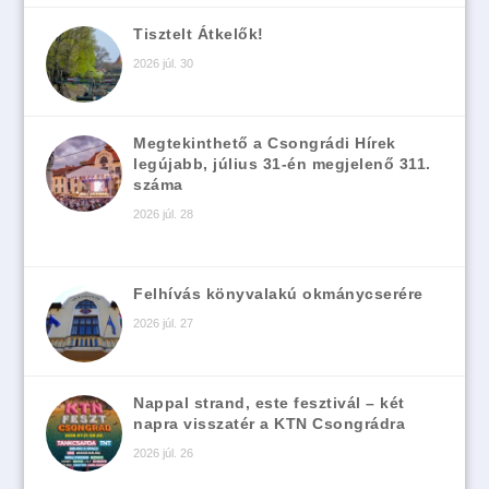
Tisztelt Átkelők!
2026 júl. 30
Megtekinthető a Csongrádi Hírek
legújabb, július 31-én megjelenő 311.
száma
2026 júl. 28
Felhívás könyvalakú okmánycserére
2026 júl. 27
Nappal strand, este fesztivál – két
napra visszatér a KTN Csongrádra
2026 júl. 26