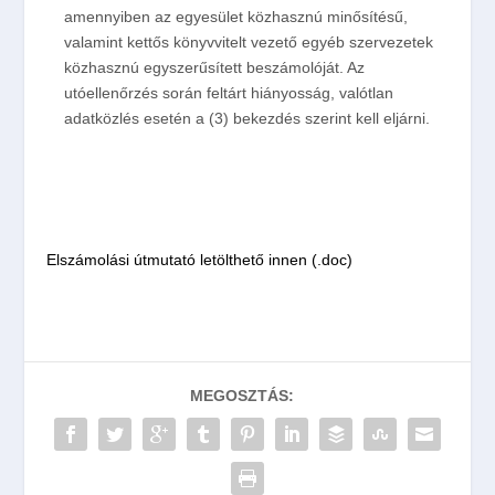
amennyiben az egyesület közhasznú minősítésű,
valamint kettős könyvvitelt vezető egyéb szervezetek
közhasznú egyszerűsített beszámolóját. Az
utóellenőrzés során feltárt hiányosság, valótlan
adatközlés esetén a (3) bekezdés szerint kell eljárni.
Elszámolási útmutató letölthető innen (.doc)
MEGOSZTÁS: