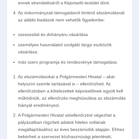
ennek elrendeléséről a Képviselő-testület dönt.
Az önkormányzati támogatásról történő elszámolásnál
az alábbi kiadások nem vehetők figyelembe:
szeszesital és dohányáru vásárlása
személyes használatot szolgáló tárgyi eszközök
vásárlása;
más szerv programja és rendezvénye támogatása.
Az elszámolásokat a Polgármesteri Hivatal – akár
helyszíni szemle tartásával is – ellenőrizheti. Az
ellenőrzésben a kötelezettek képviselőinek együtt kell
működniük, az ellenőrzés meghiúsulása az elszámolás
hiányát eredményezi.
A Polgármesteri Hivatal utóellenőrzést végezhet a
pályázatban rögzített adatok hiteles voltának
megállapításához az éves beszámolók alapján. Ehhez
bekérheti a szervezet közhasznúsági jelentését,