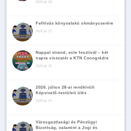
2026 júl. 28
Felhívás könyvalakú okmánycserére
2026 júl. 27
Nappal strand, este fesztivál – két
napra visszatér a KTN Csongrádra
2026 júl. 26
2026. július 28-ai rendkívüli
Képviselő-testületi ülés
2026 júl. 24
Városgazdasági és Pénzügyi
Bizottság, valamint a Jogi és