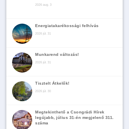
2026 aug. 3
Energiatakarékossági felhívás
2026 júl. 31
Munkarend változás!
2026 júl. 31
Tisztelt Átkelők!
2026 júl. 30
Megtekinthető a Csongrádi Hírek
legújabb, július 31-én megjelenő 311.
száma