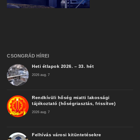
CSONGRÁD HÍREI
Heti étlapok 2026. – 33. hét
2026 aug. 7
Rendkívüli hőség miatti lakossági
tájékoztató (hőségriasztás, frissítve)
2026 aug. 7
Felhívás városi kitüntetésekre