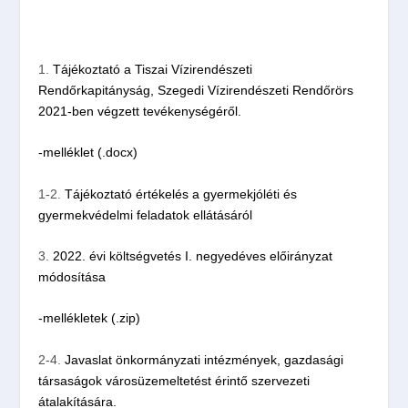
1.
Tájékoztató a Tiszai Vízirendészeti
Rendőrkapitányság, Szegedi Vízirendészeti Rendőrörs
2021-ben végzett tevékenységéről.
-melléklet (.docx)
1-2.
Tájékoztató értékelés a gyermekjóléti és
gyermekvédelmi feladatok ellátásáról
3.
2022. évi költségvetés I. negyedéves előirányzat
módosítása
-mellékletek (.zip)
2-4.
Javaslat önkormányzati intézmények, gazdasági
társaságok városüzemeltetést érintő szervezeti
átalakítására.