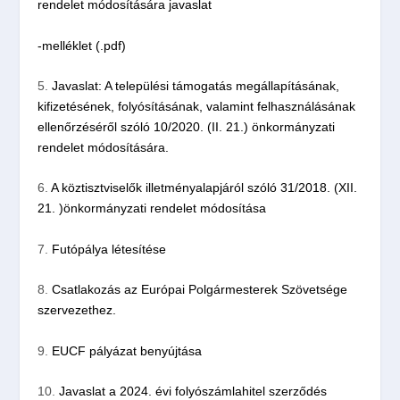
rendelet módosítására javaslat
-melléklet (.pdf)
5.
Javaslat: A települési támogatás megállapításának,
kifizetésének, folyósításának, valamint felhasználásának
ellenőrzéséről szóló 10/2020. (II. 21.) önkormányzati
rendelet módosítására.
6.
A köztisztviselők illetményalapjáról szóló 31/2018. (XII.
21. )önkormányzati rendelet módosítása
7.
Futópálya létesítése
8.
Csatlakozás az Európai Polgármesterek Szövetsége
szervezethez.
9.
EUCF pályázat benyújtása
10.
Javaslat a 2024. évi folyószámlahitel szerződés