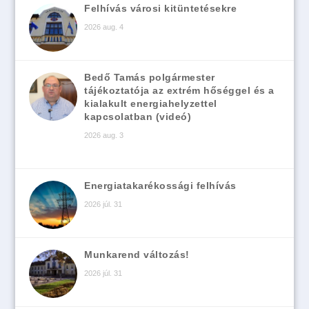
Felhívás városi kitüntetésekre
2026 aug. 4
Bedő Tamás polgármester
tájékoztatója az extrém hőséggel és a
kialakult energiahelyzettel
kapcsolatban (videó)
2026 aug. 3
Energiatakarékossági felhívás
2026 júl. 31
Munkarend változás!
2026 júl. 31