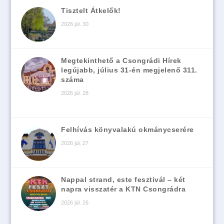
Tisztelt Átkelők!
2026 júl. 30
Megtekinthető a Csongrádi Hírek
legújabb, július 31-én megjelenő 311.
száma
2026 júl. 28
Felhívás könyvalakú okmánycserére
2026 júl. 27
Nappal strand, este fesztivál – két
napra visszatér a KTN Csongrádra
2026 júl. 26