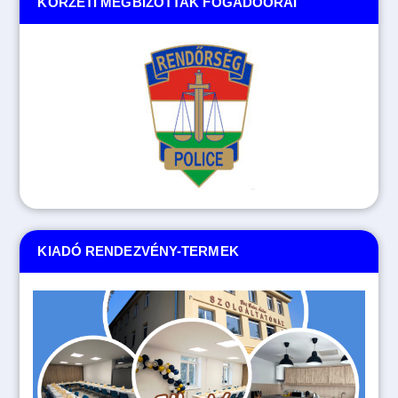
KÖRZETI MEGBÍZOTTAK FOGADÓÓRÁI
KIADÓ RENDEZVÉNY-TERMEK