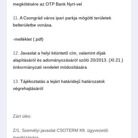
megkötésére az OTP Bank Nyrt-vel
11.
A Csongrád város ipari parkja mögötti területek
belterületbe vonása.
-melléklet (.pdf)
12.
Javaslat a helyi kitüntető cím, valamint díjak
alapításáról és adományozásáról szóló 20/2013. (XI.21.)
önkormányzati rendelet módosítására
13.
Tájékoztatás a lejárt határidejű határozatok
végrehajtásáról
Zárt ülés:
Z/1
. Személyi javaslat CSOTERM Kft. ügyvezetői
megbízására