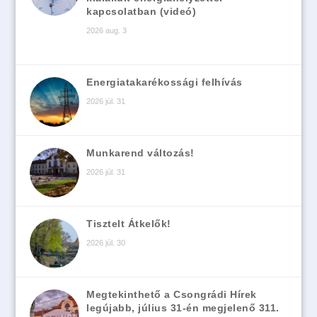
kapcsolatban (videó)
2026 aug. 3
Energiatakarékossági felhívás
2026 júl. 31
Munkarend változás!
2026 júl. 31
Tisztelt Átkelők!
2026 júl. 30
Megtekinthető a Csongrádi Hírek
legújabb, július 31-én megjelenő 311.