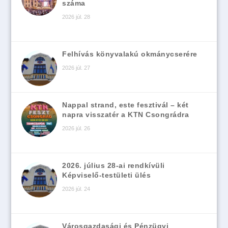
száma
2026 júl. 28
Felhívás könyvalakú okmánycserére
2026 júl. 27
Nappal strand, este fesztivál – két
napra visszatér a KTN Csongrádra
2026 júl. 26
2026. július 28-ai rendkívüli
Képviselő-testületi ülés
2026 júl. 24
Városgazdasági és Pénzügyi