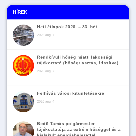
HÍREK
Heti étlapok 2026. – 33. hét
2026 aug. 7
Rendkívüli hőség miatti lakossági
tájékoztató (hőségriasztás, frissítve)
2026 aug. 7
Felhívás városi kitüntetésekre
2026 aug. 4
Bedő Tamás polgármester
tájékoztatója az extrém hőséggel és a
kialakult energiahelyzettel