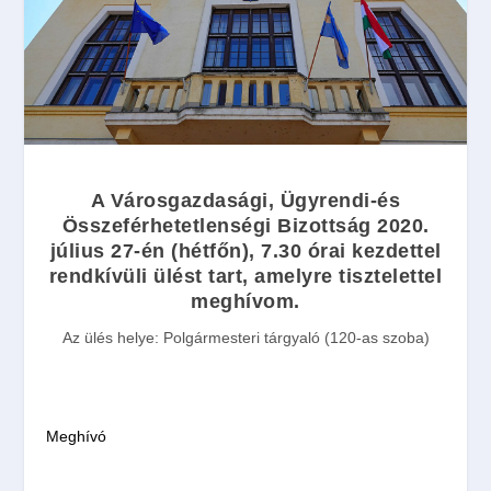
A Városgazdasági, Ügyrendi-és
Összeférhetetlenségi Bizottság
2020.
július 27-én
(
hétfőn
),
7.30
órai
kezdettel
rendkívüli ülést
tart, amelyre tisztelettel
meghívom.
Az ülés helye:
Polgármesteri tárgyaló (120-as szoba)
Meghívó