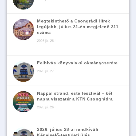
Megtekinthető a Csongrádi Hírek
legújabb, július 31-én megjelenő 311.
száma
2026 júl. 28
Felhívás könyvalakú okmánycserére
2026 júl. 27
Nappal strand, este fesztivál – két
napra visszatér a KTN Csongrádra
2026 júl. 26
2026. július 28-ai rendkívüli
Képviselő-testületi ülés