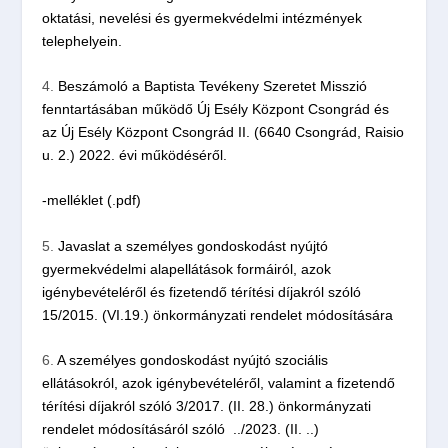
oktatási, nevelési és gyermekvédelmi intézmények
telephelyein.
4.
Beszámoló a Baptista Tevékeny Szeretet Misszió
fenntartásában működő Új Esély Központ Csongrád és
az Új Esély Központ Csongrád II. (6640 Csongrád, Raisio
u. 2.) 2022. évi működéséről.
-melléklet (.pdf)
5.
Javaslat a személyes gondoskodást nyújtó
gyermekvédelmi alapellátások formáiról, azok
igénybevételéről és fizetendő térítési díjakról szóló
15/2015. (VI.19.) önkormányzati rendelet módosítására
6.
A személyes gondoskodást nyújtó szociális
ellátásokról, azok igénybevételéről, valamint a fizetendő
térítési díjakról szóló 3/2017. (II. 28.) önkormányzati
rendelet módosításáról szóló ../2023. (II. ..)