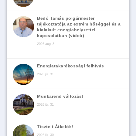
Bedő Tamás polgármester
tájékoztatója az extrém hőséggel és a
kialakult energiahelyzettel
kapcsolatban (videó)
2026 aug. 3
Energiatakarékossági felhívás
2026 júl. 31
Munkarend változás!
2026 júl. 31
Tisztelt Átkelők!
2026 júl. 30