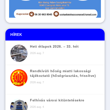
HÍREK
Heti étlapok 2026. – 33. hét
2026 aug. 7
Rendkívüli hőség miatti lakossági
tájékoztató (hőségriasztás, frissítve)
2026 aug. 7
Felhívás városi kitüntetésekre
2026 aug. 4