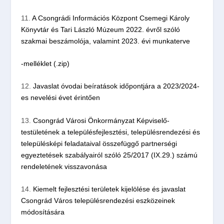
11.
A Csongrádi Információs Központ Csemegi Károly
Könyvtár és Tari László Múzeum 2022. évről szóló
szakmai beszámolója, valamint 2023. évi munkaterve
-melléklet (.zip)
12.
Javaslat óvodai beíratások időpontjára a 2023/2024-
es nevelési évet érintően
13.
Csongrád Városi Önkormányzat Képviselő-
testületének a településfejlesztési, településrendezési és
településképi feladataival összefüggő partnerségi
egyeztetések szabályairól szóló 25/2017 (IX.29.) számú
rendeletének visszavonása
14.
Kiemelt fejlesztési területek kijelölése és javaslat
Csongrád Város településrendezési eszközeinek
módosítására