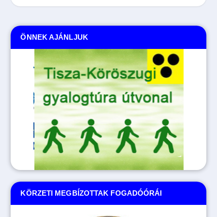
ÖNNEK AJÁNLJUK
KÖRZETI MEGBÍZOTTAK FOGADÓÓRÁI