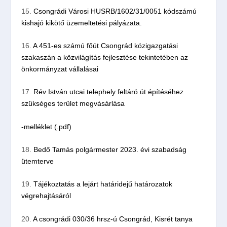
15.
Csongrádi Városi HUSRB/1602/31/0051 kódszámú
kishajó kikötő üzemeltetési pályázata.
16.
A 451-es számú főút Csongrád közigazgatási
szakaszán a közvilágítás fejlesztése tekintetében az
önkormányzat vállalásai
17
.
Rév István utcai telephely feltáró út építéséhez
szükséges terület megvásárlása
-melléklet (.pdf)
18.
Bedő Tamás polgármester 2023. évi szabadság
ütemterve
19.
Tájékoztatás a lejárt határidejű határozatok
végrehajtásáról
20.
A csongrádi 030/36 hrsz-ú Csongrád, Kisrét tanya